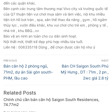
đến các quận khác.
Bên cạnh các trung tâm thương mại Vivo city và trường quốc tế
của Q7 thuận tiện vui chơi mua sắm và làm việc, nội khu nhiều
tiện ích hồ bơi tràn , spa, sân thể thao đa năng , gym , hồ ngâm
thủy lực , vườn điêu khắc, khu vui chơi cho trẻ em , phòng y tế ,
nhà trẻ , khu BBQ…vv
Bảo vệ an ninh an toàn cho cư dân sinh hoạt.
Nội thất mới, thiết kế đẹp phù hợp nhiều lứa tuổi.
Liên hệ : 006335118 Dũng , để chọn được căn hộ như ý
Điều
PREVIOUS
NEXT
hướng
Previous
Next
Bán căn hộ 2 phòng ngủ,
Bán CH Saigon South Phú
bài
post:
post:
71m2, dự án Sài gòn south-
Mỹ Hưng , DT : 71m , 2 pn ,
viết
PHM, lầu cao
2wc giá 2.8 tỷ
Related Posts
Chính chủ cần bán căn hộ Saigon South Residences,
74.77m2