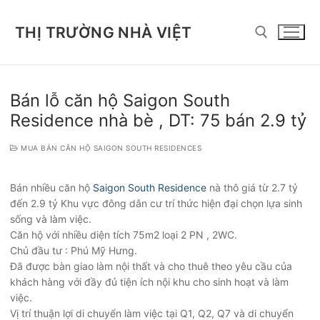
Chuyển
đến
THỊ TRƯỜNG NHÀ VIỆT
nội
dung
Tìm kiếm cho:
Bán lỗ căn hộ Saigon South
Residence nhà bè , DT: 75 bán 2.9 tỷ
MUA BÁN CĂN HỘ SAIGON SOUTH RESIDENCES
Bán nhiều căn hộ
Saigon South Residence
nà thô giá từ 2.7 tỷ
đến 2.9 tỷ Khu vực đông dân cư trí thức hiện đại chọn lựa sinh
sống và làm việc.
Căn hộ với nhiều diện tích 75m2 loại 2 PN , 2WC.
Chủ đầu tư : Phú Mỹ Hưng.
Đã được bàn giao làm nội thất và cho thuê theo yêu cầu của
khách hàng với đầy đủ tiện ích nội khu cho sinh hoạt và làm
việc.
Vị trí thuận lợi di chuyển làm việc tại Q1, Q2, Q7 và di chuyển