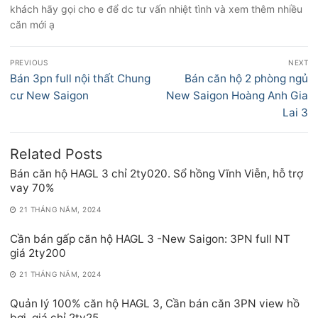
khách hãy gọi cho e để dc tư vấn nhiệt tình và xem thêm nhiều
căn mới ạ
Điều
PREVIOUS
NEXT
hướng
Previous
Next
Bán 3pn full nội thất Chung
Bán căn hộ 2 phòng ngủ
bài
post:
post:
cư New Saigon
New Saigon Hoàng Anh Gia
viết
Lai 3
Related Posts
Bán căn hộ HAGL 3 chỉ 2ty020. Sổ hồng Vĩnh Viễn, hỗ trợ
vay 70%
21 THÁNG NĂM, 2024
Cần bán gấp căn hộ HAGL 3 -New Saigon: 3PN full NT
giá 2ty200
21 THÁNG NĂM, 2024
Quản lý 100% căn hộ HAGL 3, Cần bán căn 3PN view hồ
bơi, giá chỉ 2ty25