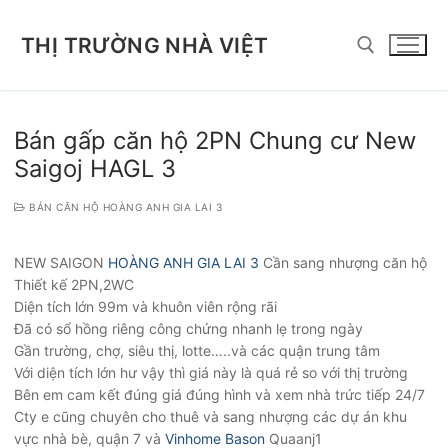
Chuyển
đến
THỊ TRƯỜNG NHÀ VIỆT
nội
dung
Tìm kiếm cho:
Bán gấp căn hộ 2PN Chung cư New
Saigoj HAGL 3
BÁN CĂN HỘ HOÀNG ANH GIA LAI 3
NEW SAIGON
HOÀNG ANH GIA LAI 3
Cần sang nhượng căn hộ
Thiết kế 2PN,2WC
Diện tích lớn 99m và khuôn viên rộng rãi
Đã có sổ hồng riêng công chứng nhanh lẹ trong ngày
Gần trường, chợ, siêu thị, lotte…..và các quận trung tâm
Với diện tích lớn hư vậy thì giá này là quá rẻ so với thị trường
Bên em cam kết đúng giá đúng hình và xem nhà trức tiếp 24/7
Cty e cũng chuyên cho thuê và sang nhượng các dự án khu
vực nhà bè, quận 7 và
Vinhome Bason
Quaanj1