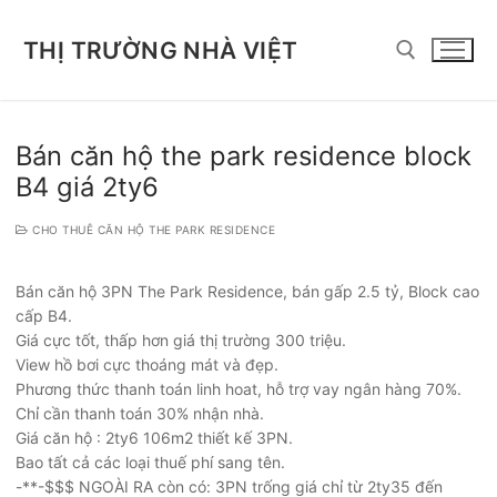
Chuyển
đến
THỊ TRƯỜNG NHÀ VIỆT
nội
dung
Tìm kiếm cho:
Bán căn hộ the park residence block
B4 giá 2ty6
CHO THUÊ CĂN HỘ THE PARK RESIDENCE
Bán căn hộ 3PN The Park Residence, bán gấp 2.5 tỷ, Block cao
cấp B4.
Giá cực tốt, thấp hơn giá thị trường 300 triệu.
View hồ bơi cực thoáng mát và đẹp.
Phương thức thanh toán linh hoat, hỗ trợ vay ngân hàng 70%.
Chỉ cần thanh toán 30% nhận nhà.
Giá căn hộ : 2ty6 106m2 thiết kế 3PN.
Bao tất cả các loại thuế phí sang tên.
-**-$$$ NGOÀI RA còn có: 3PN trống giá chỉ từ 2ty35 đến