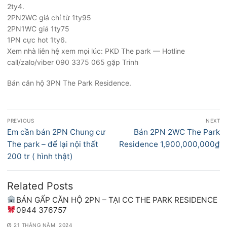
2ty4.
2PN2WC giá chỉ từ 1ty95
2PN1WC giá 1ty75
1PN cực hot 1ty6.
Xem nhà liên hệ xem mọi lúc: PKD The park — Hotline
call/zalo/viber 090 3375 065 gặp Trinh
Bán căn hộ 3PN The Park Residence.
Điều
PREVIOUS
NEXT
hướng
Previous
Next
Em cần bán 2PN Chung cư
Bán 2PN 2WC The Park
bài
post:
post:
The park – để lại nội thất
Residence 1,900,000,000₫
viết
200 tr ( hình thật)
Related Posts
BÁN GẤP CĂN HỘ 2PN – TẠI CC THE PARK RESIDENCE
0944 376757
21 THÁNG NĂM, 2024