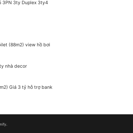
5 3PN 3ty Duplex 3ty4
let (88m2) view hồ bơi
ty nhà decor
2) Giá 3 tỷ hỗ trợ bank
mify
.