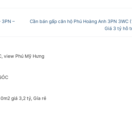
Next
– 3PN –
Cần bán gấp căn hộ Phú Hoàng Anh 3PN 3WC 
post:
Giá 3 tỷ hỗ 
C, view Phú Mỹ Hưng
 GÓC
m2 giá 3,2 tỷ, Gía rẻ