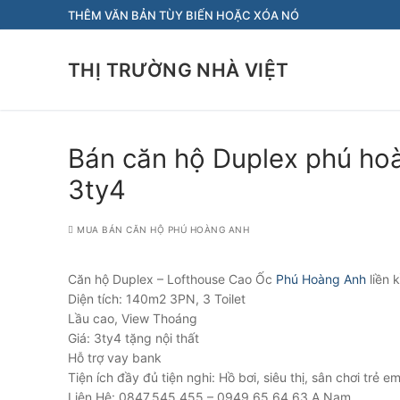
Chuyển
THÊM VĂN BẢN TÙY BIẾN HOẶC XÓA NÓ
đến
nội
THỊ TRƯỜNG NHÀ VIỆT
dung
Bán căn hộ Duplex phú ho
3ty4
MUA BÁN CĂN HỘ PHÚ HOÀNG ANH
Căn hộ Duplex – Lofthouse Cao Ốc
Phú Hoàng Anh
liền 
Diện tích: 140m2 3PN, 3 Toilet
Lầu cao, View Thoáng
Giá: 3ty4 tặng nội thất
Hỗ trợ vay bank
Tiện ích đầy đủ tiện nghi: Hồ bơi, siêu thị, sân chơi trẻ 
Liên Hệ: 0847.545.455 – 0949.65.64.63 A Nam