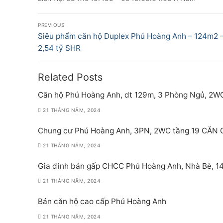
Điều
PREVIOUS
hướng
Previous
Siêu phẩm căn hộ Duplex Phú Hoàng Anh – 124m2 
post:
2,54 tỷ SHR
bài
viết
Related Posts
Căn hộ Phú Hoàng Anh, dt 129m, 3 Phòng Ngủ, 2W
21 THÁNG NĂM, 2024
Chung cư Phú Hoàng Anh, 3PN, 2WC tầng 19 CĂN
21 THÁNG NĂM, 2024
Gia đình bán gấp CHCC Phú Hoàng Anh, Nhà Bè, 140
21 THÁNG NĂM, 2024
Bán căn hộ cao cấp Phú Hoàng Anh
21 THÁNG NĂM, 2024