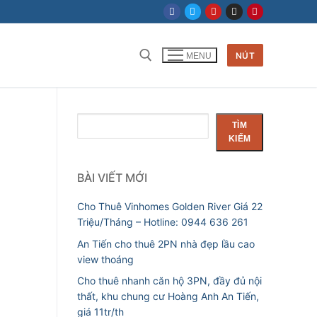
NÚT
MENU
Tìm kiếm cho:
Tìm
TÌM
kiếm
KIẾM
BÀI VIẾT MỚI
Cho Thuê Vinhomes Golden River Giá 22
Triệu/Tháng – Hotline: 0944 636 261
An Tiến cho thuê 2PN nhà đẹp lầu cao
view thoáng
Cho thuê nhanh căn hộ 3PN, đầy đủ nội
thất, khu chung cư Hoàng Anh An Tiến,
giá 11tr/th