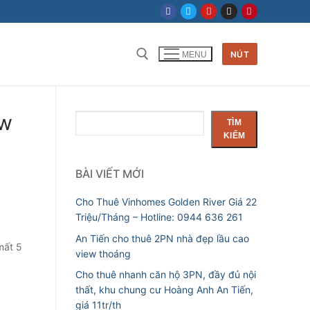
NÚT
MENU
Tìm kiếm cho:
ew
Tìm
TÌM
kiếm
KIẾM
BÀI VIẾT MỚI
Cho Thuê Vinhomes Golden River Giá 22
Triệu/Tháng – Hotline: 0944 636 261
An Tiến cho thuê 2PN nhà đẹp lầu cao
mất 5
view thoáng
Cho thuê nhanh căn hộ 3PN, đầy đủ nội
thất, khu chung cư Hoàng Anh An Tiến,
giá 11tr/th