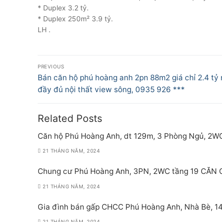
* Duplex 3.2 tỷ.
* Duplex 250m² 3.9 tỷ.
LH .
Điều
PREVIOUS
hướng
Previous
Bán căn hộ phú hoàng anh 2pn 88m2 giá chỉ 2.4 tỷ
post:
đầy đủ nội thất view sông, 0935 926 ***
bài
viết
Related Posts
Căn hộ Phú Hoàng Anh, dt 129m, 3 Phòng Ngủ, 2W
21 THÁNG NĂM, 2024
Chung cư Phú Hoàng Anh, 3PN, 2WC tầng 19 CĂN
21 THÁNG NĂM, 2024
Gia đình bán gấp CHCC Phú Hoàng Anh, Nhà Bè, 140
21 THÁNG NĂM, 2024