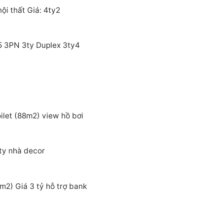
i thất Giá: 4ty2
5 3PN 3ty Duplex 3ty4
let (88m2) view hồ bơi
ty nhà decor
2) Giá 3 tỷ hỗ trợ bank