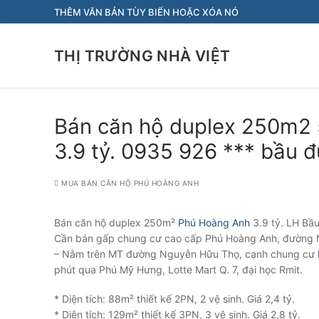
Chuyển
THÊM VĂN BẢN TÙY BIẾN HOẶC XÓA NÓ
đến
nội
THỊ TRƯỜNG NHÀ VIỆT
dung
Bán căn hộ duplex 250m2 
3.9 tỷ. 0935 926 *** bầu 
MUA BÁN CĂN HỘ PHÚ HOÀNG ANH
Bán căn hộ duplex 250m²
Phú Hoàng Anh
3.9 tỷ. LH Bầ
Cần bán gấp chung cư cao cấp Phú Hoàng Anh, đường 
– Nằm trên MT đường Nguyễn Hữu Thọ, cạnh chung cư
phút qua Phú Mỹ Hưng, Lotte Mart Q. 7, đại học Rmit.
* Diện tích: 88m² thiết kế 2PN, 2 vệ sinh. Giá 2,4 tỷ.
* Diện tích: 129m² thiết kế 3PN, 3 vệ sinh. Giá 2,8 tỷ.