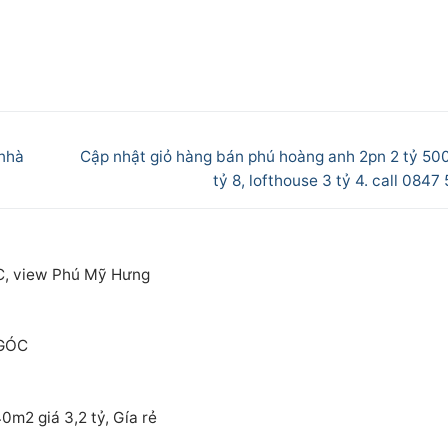
Next
 nhà
Cập nhật giỏ hàng bán phú hoàng anh 2pn 2 tỷ 500
post:
tỷ 8, lofthouse 3 tỷ 4. call 0847
C, view Phú Mỹ Hưng
 GÓC
m2 giá 3,2 tỷ, Gía rẻ