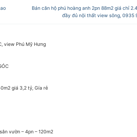
Next
cao
Bán căn hộ phú hoàng anh 2pn 88m2 giá chỉ 2.4
post:
đầy đủ nội thất view sông, 0935 
C, view Phú Mỹ Hưng
 GÓC
m2 giá 3,2 tỷ, Gía rẻ
sân vườn – 4pn – 120m2