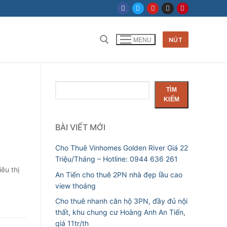
NÚT
MENU
Tìm kiếm cho:
Tìm
TÌM
kiếm
KIẾM
BÀI VIẾT MỚI
Cho Thuê Vinhomes Golden River Giá 22
Triệu/Tháng – Hotline: 0944 636 261
iêu thị
An Tiến cho thuê 2PN nhà đẹp lầu cao
view thoáng
Cho thuê nhanh căn hộ 3PN, đầy đủ nội
thất, khu chung cư Hoàng Anh An Tiến,
giá 11tr/th