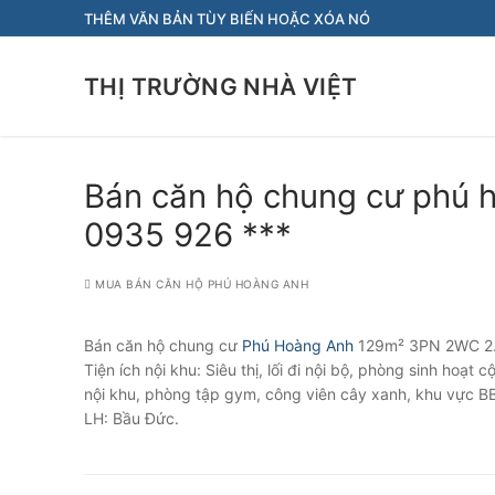
Chuyển
THÊM VĂN BẢN TÙY BIẾN HOẶC XÓA NÓ
đến
nội
THỊ TRƯỜNG NHÀ VIỆT
dung
Bán căn hộ chung cư phú 
0935 926 ***
MUA BÁN CĂN HỘ PHÚ HOÀNG ANH
Bán căn hộ chung cư
Phú Hoàng Anh
129m² 3PN 2WC 2.
Tiện ích nội khu: Siêu thị, lối đi nội bộ, phòng sinh hoạt 
nội khu, phòng tập gym, công viên cây xanh, khu vực 
LH: Bầu Đức.
Điều