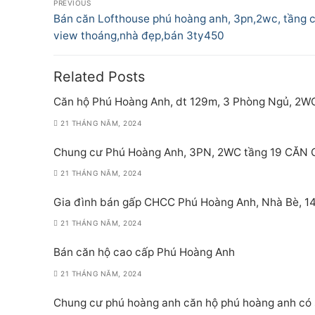
PREVIOUS
hướng
Previous
Bán căn Lofthouse phú hoàng anh, 3pn,2wc, tầng 
post:
view thoáng,nhà đẹp,bán 3ty450
bài
viết
Related Posts
Căn hộ Phú Hoàng Anh, dt 129m, 3 Phòng Ngủ, 2W
21 THÁNG NĂM, 2024
Chung cư Phú Hoàng Anh, 3PN, 2WC tầng 19 CĂN
21 THÁNG NĂM, 2024
Gia đình bán gấp CHCC Phú Hoàng Anh, Nhà Bè, 140
21 THÁNG NĂM, 2024
Bán căn hộ cao cấp Phú Hoàng Anh
21 THÁNG NĂM, 2024
Chung cư phú hoàng anh căn hộ phú hoàng anh có 