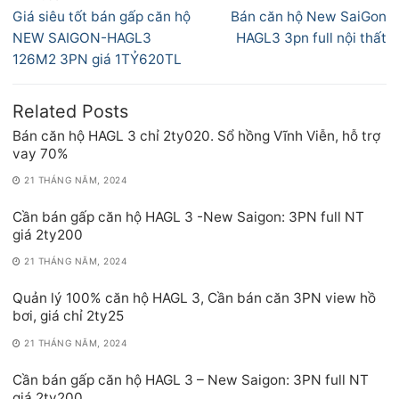
hướng
Previous
Next
Giá siêu tốt bán gấp căn hộ
Bán căn hộ New SaiGon
bài
post:
post:
NEW SAIGON-HAGL3
HAGL3 3pn full nội thất
viết
126M2 3PN giá 1TỶ620TL
Related Posts
Bán căn hộ HAGL 3 chỉ 2ty020. Sổ hồng Vĩnh Viễn, hỗ trợ
vay 70%
21 THÁNG NĂM, 2024
Cần bán gấp căn hộ HAGL 3 -New Saigon: 3PN full NT
giá 2ty200
21 THÁNG NĂM, 2024
Quản lý 100% căn hộ HAGL 3, Cần bán căn 3PN view hồ
bơi, giá chỉ 2ty25
21 THÁNG NĂM, 2024
Cần bán gấp căn hộ HAGL 3 – New Saigon: 3PN full NT
giá 2ty200