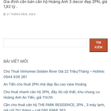
Gia đình cần bán căn hộ Hoàng Anh 3 decor đẹp 2PN, giá
1,92 tỷ .
21 THÁNG NĂM, 2024
Tìm
TÌM
kiếm
KIẾM
BÀI VIẾT MỚI
Cho Thuê Vinhomes Golden River Giá 22 Triệu/Tháng – Hotline:
0944 636 261
An Tiến cho thuê 2PN nhà đẹp lầu cao view thoáng
Cho thuê nhanh căn hộ 3PN, đầy đủ nội thất, khu chung cư
Hoàng Anh An Tiến, giá 11tr/th
Cần cho thuê căn hộ THE PARK RESIDENCE, 2PN , 3 máy lạnh,
giá chỉ 7tr/ tháng – call 090 6968 363