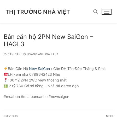
Chuyển
đến
THỊ TRƯỜNG NHÀ VIỆT
nội
dung
Tìm kiếm cho:
Bán căn hộ 2PN New SaiGon –
HAGL3
BÁN CĂN HỘ HOÀNG ANH GIA LAI 3
Bán Căn Hộ
New SaiGon
/ Gần ĐH Tôn Đức Thắng & Rmit
LH xem nhà 0789642423 Như
100m2 2PN 2WC view thoáng mát
2 tỷ 780 Có sổ hồng – Nhà đã derco đẹp
#muaban #muabancanho #newsaigon
Điều
PREVIOUS
NEXT