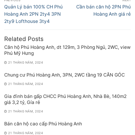
PREVIOUS
NEXT
hướng
Previous
Next
Quản Lý bán 100% CH Phú
Cần bán căn hộ 2PN Phú
bài
post:
post:
Hoàng Anh 2PN 2ty4 3PN
Hoàng Anh giá rẻ
viết
2ty9 Lofthouse 3ty4
Related Posts
Căn hộ Phú Hoàng Anh, dt 129m, 3 Phòng Ngủ, 2WC, view
Phú Mỹ Hưng
21 THÁNG NĂM, 2024
Chung cư Phú Hoàng Anh, 3PN, 2WC tầng 19 CĂN GÓC
21 THÁNG NĂM, 2024
Gia đình bán gấp CHCC Phú Hoàng Anh, Nhà Bè, 140m2
giá 3,2 tỷ, Gía rẻ
21 THÁNG NĂM, 2024
Bán căn hộ cao cấp Phú Hoàng Anh
21 THÁNG NĂM, 2024