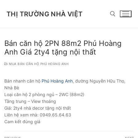
Chuyển
đến
THỊ TRƯỜNG NHÀ VIỆT
nội
dung
Tìm kiếm cho:
Bán căn hộ 2PN 88m2 Phú Hoàng
Anh Giá 2ty4 tặng nội thất
MUA BÁN CĂN HỘ PHÚ HOÀNG ANH
Bán nhanh căn hộ
Phú Hoàng Anh
, đường Nguyễn Hữu Thọ,
Nhà Bè
Loại căn hộ 2 phòng ngủ – 2WC (88m2)
Tầng trung – View thoáng
Giá: 2ty4 nhà decor tặng nội thất
Liên hệ xem nhà: 0949.65.64.63
Cam kết đúng giá
Điều