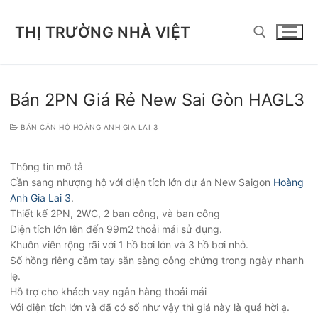
Chuyển
đến
THỊ TRƯỜNG NHÀ VIỆT
nội
dung
Tìm kiếm cho:
Bán 2PN Giá Rẻ New Sai Gòn HAGL3
BÁN CĂN HỘ HOÀNG ANH GIA LAI 3
Thông tin mô tả
Cần sang nhượng hộ với diện tích lớn dự án New Saigon
Hoàng
Anh Gia Lai 3
.
Thiết kế 2PN, 2WC, 2 ban công, và ban công
Diện tích lớn lên đến 99m2 thoải mái sử dụng.
Khuôn viên rộng rãi với 1 hồ bơi lớn và 3 hồ bơi nhỏ.
Sổ hồng riêng cầm tay sẵn sàng công chứng trong ngày nhanh
lẹ.
Hỗ trợ cho khách vay ngân hàng thoải mái
Với diện tích lớn và đã có sổ như vậy thì giá này là quá hời ạ.