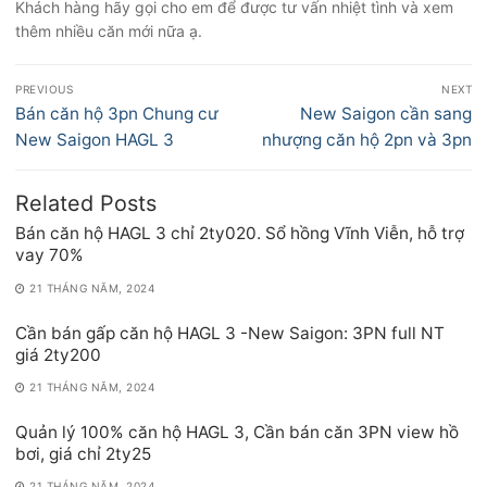
Khách hàng hãy gọi cho em để được tư vấn nhiệt tình và xem
thêm nhiều căn mới nữa ạ.
Điều
PREVIOUS
NEXT
hướng
Previous
Next
Bán căn hộ 3pn Chung cư
New Saigon cần sang
bài
post:
post:
New Saigon HAGL 3
nhượng căn hộ 2pn và 3pn
viết
Related Posts
Bán căn hộ HAGL 3 chỉ 2ty020. Sổ hồng Vĩnh Viễn, hỗ trợ
vay 70%
21 THÁNG NĂM, 2024
Cần bán gấp căn hộ HAGL 3 -New Saigon: 3PN full NT
giá 2ty200
21 THÁNG NĂM, 2024
Quản lý 100% căn hộ HAGL 3, Cần bán căn 3PN view hồ
bơi, giá chỉ 2ty25
21 THÁNG NĂM, 2024