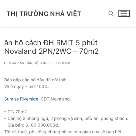
Chuyển
đến
THỊ TRƯỜNG NHÀ VIỆT
nội
dung
Tìm kiếm cho:
ăn hộ cách ĐH RMIT 5 phút
Novaland 2PN/2WC – 70m2
MUA BÁN CĂN HỘ SUNRISE RIVERSIDE
Bán gấp căn hộ đầy đủ nội thất.
Về ở ngay – mới 100%.
Sunrise Riverside
. CĐT Novaland.
– DT: 70m2.
– Căn hộ 2 phòng ngủ, 2 phòng vệ sinh, bếp ăn, phòng khách.
– Giá bán: 3.100.000.000đ.
Tất cả thuế, phí công chứng hồ sơ bàn giao nhà sẽ bao hết.