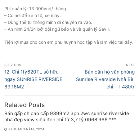
Phí quản lý: 13.000vnd/ tháng.
– Có nơi để xe ô tô, xe máy.
– Dùng thẻ từ thông minh di chuyển ra vào.
– An ninh 24/24 bởi đội ngũ bảo vệ và quản lý Savill.
Tiện lợi mua cho con em phụ huynh học tập và làm việc tại đây.
Điều
PREVIOUS
NEXT
hướng
Previous
Next
12. Chỉ 1tỷ620TL sở hữu
Bán căn hộ văn phòng
bài
post:
post:
ngay SUNRISE RIVERSIDE
Sunrise Riverside Nhà Bè,
viết
69.16M2
chỉ TT 480tr
Related Posts
Bán gấp ch cao cấp 9399m2 3pn 2wc sunrise riverside
nhà đẹp view siêu đẹp chỉ từ 3,7 tỷ 0968 966 ***
21 THÁNG NĂM, 2024