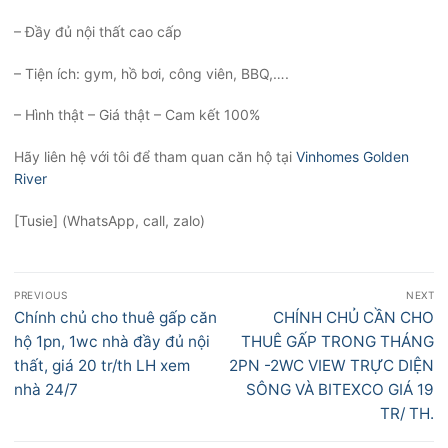
– Đầy đủ nội thất cao cấp
– Tiện ích: gym, hồ bơi, công viên, BBQ,….
– Hình thật – Giá thật – Cam kết 100%
Hãy liên hệ với tôi để tham quan căn hộ tại
Vinhomes Golden
River
[Tusie] (WhatsApp, call, zalo)
Điều
PREVIOUS
NEXT
hướng
Previous
Next
Chính chủ cho thuê gấp căn
CHÍNH CHỦ CẦN CHO
bài
post:
post:
hộ 1pn, 1wc nhà đầy đủ nội
THUÊ GẤP TRONG THÁNG
viết
thất, giá 20 tr/th LH xem
2PN -2WC VIEW TRỰC DIỆN
nhà 24/7
SÔNG VÀ BITEXCO GIÁ 19
TR/ TH.