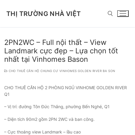
Chuyển
đến
THỊ TRƯỜNG NHÀ VIỆT
nội
dung
Tìm kiếm cho:
2PN2WC – Full nội thất – View
Landmark cực đẹp – Lựa chọn tốt
nhất tại Vinhomes Bason
CHO THUÊ CĂN HỘ CHUNG CƯ VINHOMES GOLDEN RIVER BA SON
CHO THUÊ CĂN HỘ 2 PHÒNG NGỦ VINHOME GOLDEN RIVER
Q1
– Vị trí: đường Tôn Đức Thắng, phường Bến Nghé, Q1
– Diện tích 90m2 gồm 2PN 2WC và ban công.
– Cực thoáng view Landmark – lầu cao