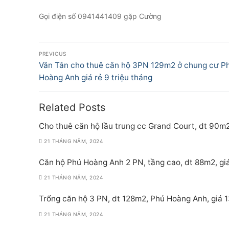
Gọi điện số 0941441409 gặp Cường
Điều
PREVIOUS
hướng
Previous
Văn Tân cho thuê căn hộ 3PN 129m2 ở chung cư P
post:
Hoàng Anh giá rẻ 9 triệu tháng
bài
viết
Related Posts
Cho thuê căn hộ lầu trung cc Grand Court, dt 90m2
21 THÁNG NĂM, 2024
Căn hộ Phú Hoàng Anh 2 PN, tầng cao, dt 88m2, giá
21 THÁNG NĂM, 2024
Trống căn hộ 3 PN, dt 128m2, Phú Hoàng Anh, giá 1
21 THÁNG NĂM, 2024