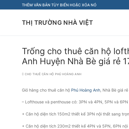
Chuyển
THÊM VĂN BẢN TÙY BIẾN HOẶC XÓA NÓ
đến
nội
THỊ TRƯỜNG NHÀ VIỆT
dung
Trống cho thuê căn hộ lo
Anh Huyện Nhà Bè giá rẻ 17
CHO THUÊ CĂN HỘ PHÚ HOÀNG ANH
Giỏ hàng cho thuê căn hộ
Phú Hoàng Anh
, Nhà Bè giá rẻ
– Lofthouse và penthouse có: 3PN và 4PN, 5PN và 6PN ful
+ Căn hộ diện tích 150m2 thiết kế 3PN nội thất sang trọn
+ Căn hộ diện tích 230m2 thiết kế 4PN và 5PN, 6PN nội t