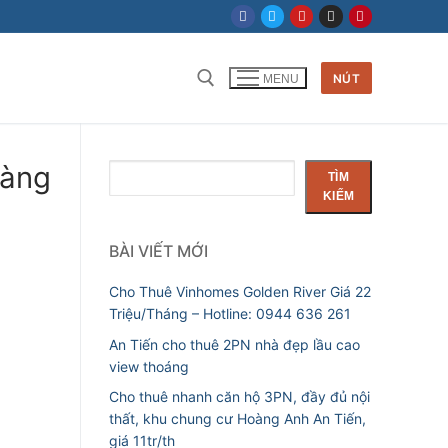
NÚT
MENU
Tìm kiếm cho:
oàng
Tìm
TÌM
kiếm
KIẾM
BÀI VIẾT MỚI
Cho Thuê Vinhomes Golden River Giá 22
Triệu/Tháng – Hotline: 0944 636 261
An Tiến cho thuê 2PN nhà đẹp lầu cao
view thoáng
Cho thuê nhanh căn hộ 3PN, đầy đủ nội
thất, khu chung cư Hoàng Anh An Tiến,
giá 11tr/th