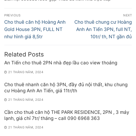
Điều
PREVIOUS
NEXT
hướng
Previous
Next
Cho thuê căn hộ Hoàng Anh
Cho thuê chung cư Hoàng
bài
post:
post:
Gold House 3PN, FULL NT
Anh An Tiến 3PN, full NT,
viết
như hình giá 8,5tr
10tr/ th, NT gần đủ
Related Posts
An Tiến cho thuê 2PN nhà đẹp lầu cao view thoáng
21 THÁNG NĂM, 2024
Cho thuê nhanh căn hộ 3PN, đầy đủ nội thất, khu chung
cư Hoàng Anh An Tiến, giá 11tr/th
21 THÁNG NĂM, 2024
Cần cho thuê căn hộ THE PARK RESIDENCE, 2PN , 3 máy
lạnh, giá chỉ 7tr/ tháng – call 090 6968 363
21 THÁNG NĂM, 2024