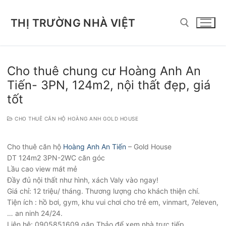
Chuyển
đến
THỊ TRƯỜNG NHÀ VIỆT
nội
dung
Tìm kiếm cho:
Cho thuê chung cư Hoàng Anh An
Tiến- 3PN, 124m2, nội thất đẹp, giá
tốt
CHO THUÊ CĂN HỘ HOÀNG ANH GOLD HOUSE
Cho thuê căn hộ
Hoàng Anh An Tiến
– Gold House
DT 124m2 3PN-2WC căn góc
Lầu cao view mát mẻ
Đầy đủ nội thất như hình, xách Valy vào ngay!
Giá chỉ: 12 triệu/ tháng. Thương lượng cho khách thiện chí.
Tiện ích : hồ bơi, gym, khu vui chơi cho trẻ em, vinmart, 7eleven,
… an ninh 24/24.
Liên hệ: 0905851609 gặp Thảo để xem nhà trực tiếp