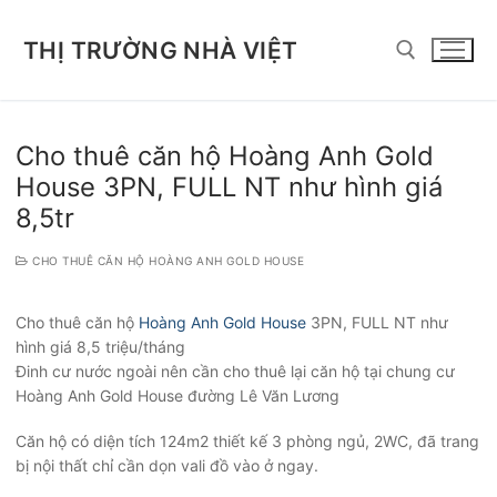
Chuyển
đến
THỊ TRƯỜNG NHÀ VIỆT
nội
dung
Tìm kiếm cho:
Cho thuê căn hộ Hoàng Anh Gold
House 3PN, FULL NT như hình giá
8,5tr
CHO THUÊ CĂN HỘ HOÀNG ANH GOLD HOUSE
Cho thuê căn hộ
Hoàng Anh Gold House
3PN, FULL NT như
hình giá 8,5 triệu/tháng
Đinh cư nước ngoài nên cần cho thuê lại căn hộ tại chung cư
Hoàng Anh Gold House đường Lê Văn Lương
Căn hộ có diện tích 124m2 thiết kế 3 phòng ngủ, 2WC, đã trang
bị nội thất chỉ cần dọn vali đồ vào ở ngay.