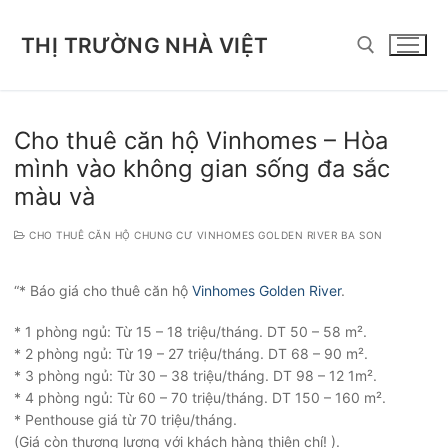
Chuyển
đến
THỊ TRƯỜNG NHÀ VIỆT
nội
dung
Tìm kiếm cho:
Cho thuê căn hộ Vinhomes – Hòa
mình vào không gian sống đa sắc
màu và
CHO THUÊ CĂN HỘ CHUNG CƯ VINHOMES GOLDEN RIVER BA SON
“* Báo giá cho thuê căn hộ
Vinhomes Golden River
.
* 1 phòng ngủ: Từ 15 – 18 triệu/tháng. DT 50 – 58 m².
* 2 phòng ngủ: Từ 19 – 27 triệu/tháng. DT 68 – 90 m².
* 3 phòng ngủ: Từ 30 – 38 triệu/tháng. DT 98 – 12 1m².
* 4 phòng ngủ: Từ 60 – 70 triệu/tháng. DT 150 – 160 m².
* Penthouse giá từ 70 triệu/tháng.
(Giá còn thương lượng với khách hàng thiện chí! ).