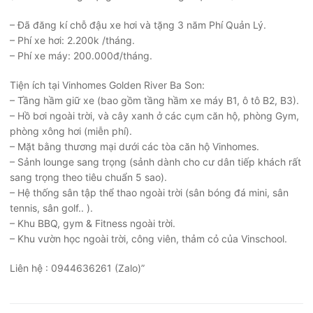
– Đã đăng kí chỗ đậu xe hơi và tặng 3 năm Phí Quản Lý.
– Phí xe hơi: 2.200k /tháng.
– Phí xe máy: 200.000đ/tháng.
Tiện ích tại Vinhomes Golden River Ba Son:
– Tầng hầm giữ xe (bao gồm tầng hầm xe máy B1, ô tô B2, B3).
– Hồ bơi ngoài trời, và cây xanh ở các cụm căn hộ, phòng Gym,
phòng xông hơi (miễn phí).
– Mặt bằng thương mại dưới các tòa căn hộ Vinhomes.
– Sảnh lounge sang trọng (sảnh dành cho cư dân tiếp khách rất
sang trọng theo tiêu chuẩn 5 sao).
– Hệ thống sân tập thể thao ngoài trời (sân bóng đá mini, sân
tennis, sân golf.. ).
– Khu BBQ, gym & Fitness ngoài trời.
– Khu vườn học ngoài trời, công viên, thảm cỏ của Vinschool.
Liên hệ : 0944636261 (Zalo)”
Điều