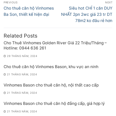
PREVIOUS
NEXT
hướng
Previous
Next
Cho thuê căn hộ Vinhomes
Siêu hot CHỈ 1 căn DUY
bài
post:
post:
Ba Son, thiết kế hiện đại
NHẤT 2pn 2wc giá 23 tr DT
viết
78m2 ko đâu rẻ hơn
Related Posts
Cho Thuê Vinhomes Golden River Giá 22 Triệu/Tháng –
Hotline: 0944 636 261
29 THÁNG NĂM, 2024
Cho thuê căn hộ Vinhomes Bason, khu vực an ninh
21 THÁNG NĂM, 2024
Vinhomes Bason cho thuê căn hộ, nội thất cao cấp
21 THÁNG NĂM, 2024
Vinhomes Bason cho thuê căn hộ đẳng cấp, giá hợp lý
21 THÁNG NĂM, 2024