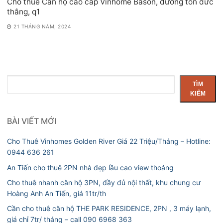
Cho thuê Căn hộ cao cấp Vinhome Bason, đường tôn đức
thắng, q1
21 THÁNG NĂM, 2024
Tìm
TÌM
kiếm
KIẾM
BÀI VIẾT MỚI
Cho Thuê Vinhomes Golden River Giá 22 Triệu/Tháng – Hotline:
0944 636 261
An Tiến cho thuê 2PN nhà đẹp lầu cao view thoáng
Cho thuê nhanh căn hộ 3PN, đầy đủ nội thất, khu chung cư
Hoàng Anh An Tiến, giá 11tr/th
Cần cho thuê căn hộ THE PARK RESIDENCE, 2PN , 3 máy lạnh,
giá chỉ 7tr/ tháng – call 090 6968 363