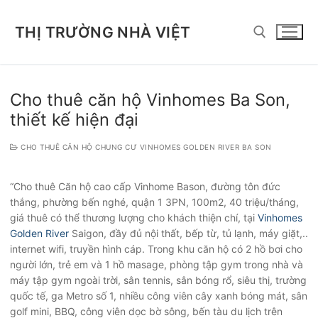
Chuyển
đến
THỊ TRƯỜNG NHÀ VIỆT
nội
dung
Tìm kiếm cho:
Cho thuê căn hộ Vinhomes Ba Son,
thiết kế hiện đại
CHO THUÊ CĂN HỘ CHUNG CƯ VINHOMES GOLDEN RIVER BA SON
“Cho thuê Căn hộ cao cấp Vinhome Bason, đường tôn đức
thắng, phường bến nghé, quận 1 3PN, 100m2, 40 triệu/tháng,
giá thuê có thể thương lượng cho khách thiện chí, tại
Vinhomes
Golden River
Saigon, đầy đủ nội thất, bếp từ, tủ lạnh, máy giặt,..
internet wifi, truyền hình cáp. Trong khu căn hộ có 2 hồ bơi cho
người lớn, trẻ em và 1 hồ masage, phòng tập gym trong nhà và
máy tập gym ngoài trời, sân tennis, sân bóng rổ, siêu thị, trường
quốc tế, ga Metro số 1, nhiều công viên cây xanh bóng mát, sân
golf mini, BBQ, công viên dọc bờ sông, bến tàu du lịch trên