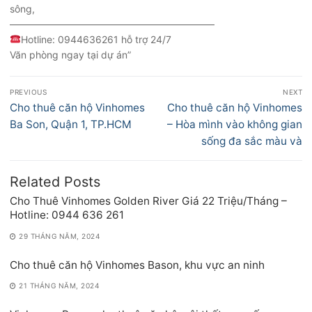
sông,
—————————————————————
Hotline: 0944636261 hỗ trợ 24/7
Văn phòng ngay tại dự án”
Điều
PREVIOUS
NEXT
hướng
Previous
Next
Cho thuê căn hộ Vinhomes
Cho thuê căn hộ Vinhomes
bài
post:
post:
Ba Son, Quận 1, TP.HCM
– Hòa mình vào không gian
viết
sống đa sắc màu và
Related Posts
Cho Thuê Vinhomes Golden River Giá 22 Triệu/Tháng –
Hotline: 0944 636 261
29 THÁNG NĂM, 2024
Cho thuê căn hộ Vinhomes Bason, khu vực an ninh
21 THÁNG NĂM, 2024