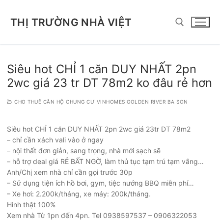
Chuyển
đến
THỊ TRƯỜNG NHÀ VIỆT
nội
dung
Tìm kiếm cho:
Siêu hot CHỈ 1 căn DUY NHẤT 2pn
2wc giá 23 tr DT 78m2 ko đâu rẻ hơn
CHO THUÊ CĂN HỘ CHUNG CƯ VINHOMES GOLDEN RIVER BA SON
Siêu hot CHỈ 1 căn DUY NHẤT 2pn 2wc giá 23tr DT 78m2
– chỉ cần xách vali vào ở ngay
– nội thất đơn giản, sang trọng, nhà mới sạch sẽ
– hỗ trợ deal giá RẺ BẤT NGỜ, làm thủ tục tạm trú tạm vắng…
Anh/Chị xem nhà chỉ cần gọi trước 30p
– Sử dụng tiện ích hồ bơi, gym, tiệc nướng BBQ miễn phí…
– Xe hơi: 2.200k/tháng, xe máy: 200k/tháng.
Hình thật 100%
Xem nhà Từ 1pn đến 4pn. Tel 0938597537 – 0906322053