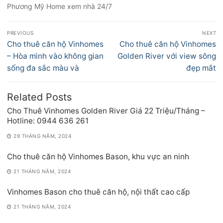
Phương Mỹ Home xem nhà 24/7
Điều
PREVIOUS
NEXT
hướng
Previous
Next
Cho thuê căn hộ Vinhomes
Cho thuê căn hộ Vinhomes
bài
post:
post:
– Hòa mình vào không gian
Golden River với view sông
viết
sống đa sắc màu và
đẹp mắt
Related Posts
Cho Thuê Vinhomes Golden River Giá 22 Triệu/Tháng –
Hotline: 0944 636 261
29 THÁNG NĂM, 2024
Cho thuê căn hộ Vinhomes Bason, khu vực an ninh
21 THÁNG NĂM, 2024
Vinhomes Bason cho thuê căn hộ, nội thất cao cấp
21 THÁNG NĂM, 2024