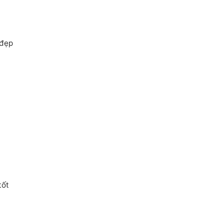
 đẹp
tốt