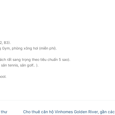
2, B3).
g Gym, phòng xông hơi (miễn phí).
ch rất sang trọng theo tiêu chuẩn 5 sao).
ân tennis, sân golf.. ).
ool.
Next
 thư
Cho thuê căn hộ Vinhomes Golden River, gần các