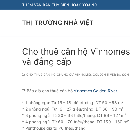
Chuyển
THÊM VĂN BẢN TÙY BIẾN HOẶC XÓA NÓ
đến
nội
THỊ TRƯỜNG NHÀ VIỆT
dung
Cho thuê căn hộ Vinhomes
và đẳng cấp
CHO THUÊ CĂN HỘ CHUNG CƯ VINHOMES GOLDEN RIVER BA SON
“* Báo giá cho thuê căn hộ
Vinhomes Golden River
.
* 1 phòng ngủ: Từ 15 – 18 triệu/tháng. DT 50 – 58 m².
* 2 phòng ngủ: Từ 19 – 27 triệu/tháng. DT 68 – 90 m².
* 3 phòng ngủ: Từ 30 – 38 triệu/tháng. DT 98 – 12 1m².
* 4 phòng ngủ: Từ 60 – 70 triệu/tháng. DT 150 – 160 m².
* Penthouse giá từ 70 triệu/tháng.