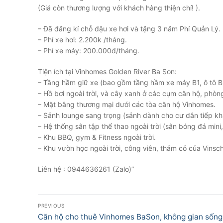
(Giá còn thương lượng với khách hàng thiện chí! ).
– Đã đăng kí chỗ đậu xe hơi và tặng 3 năm Phí Quản Lý.
– Phí xe hơi: 2.200k /tháng.
– Phí xe máy: 200.000đ/tháng.
Tiện ích tại Vinhomes Golden River Ba Son:
– Tầng hầm giữ xe (bao gồm tầng hầm xe máy B1, ô tô B
– Hồ bơi ngoài trời, và cây xanh ở các cụm căn hộ, phòn
– Mặt bằng thương mại dưới các tòa căn hộ Vinhomes.
– Sảnh lounge sang trọng (sảnh dành cho cư dân tiếp khá
– Hệ thống sân tập thể thao ngoài trời (sân bóng đá mini, s
– Khu BBQ, gym & Fitness ngoài trời.
– Khu vườn học ngoài trời, công viên, thảm cỏ của Vinsch
Liên hệ : 0944636261 (Zalo)”
Điều
PREVIOUS
hướng
Previous
Căn hộ cho thuê Vinhomes BaSon, không gian sống