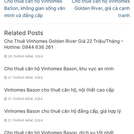
Previous
Next
Cho thuê căn hộ Vinhomes
Cho thuê căn hộ Vinhomes
bài
post:
post:
BaSon, không gian sống văn
Golden River, giá cả cạnh
viết
minh và đẳng cấp
tranh
Related Posts
Cho Thuê Vinhomes Golden River Giá 22 Triệu/Tháng –
Hotline: 0944 636 261
29 THÁNG NĂM, 2024
Cho thuê căn hộ Vinhomes Bason, khu vực an ninh
21 THÁNG NĂM, 2024
Vinhomes Bason cho thuê căn hộ, nội thất cao cấp
21 THÁNG NĂM, 2024
Vinhomes Bason cho thuê căn hộ đẳng cấp, giá hợp lý
21 THÁNG NĂM, 2024
Cho thuê căn hộ Vinhomes Bason, dịch vụ tốt nhất