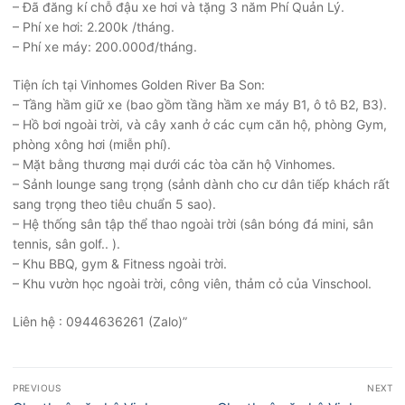
– Đã đăng kí chỗ đậu xe hơi và tặng 3 năm Phí Quản Lý.
– Phí xe hơi: 2.200k /tháng.
– Phí xe máy: 200.000đ/tháng.
Tiện ích tại Vinhomes Golden River Ba Son:
– Tầng hầm giữ xe (bao gồm tầng hầm xe máy B1, ô tô B2, B3).
– Hồ bơi ngoài trời, và cây xanh ở các cụm căn hộ, phòng Gym,
phòng xông hơi (miễn phí).
– Mặt bằng thương mại dưới các tòa căn hộ Vinhomes.
– Sảnh lounge sang trọng (sảnh dành cho cư dân tiếp khách rất
sang trọng theo tiêu chuẩn 5 sao).
– Hệ thống sân tập thể thao ngoài trời (sân bóng đá mini, sân
tennis, sân golf.. ).
– Khu BBQ, gym & Fitness ngoài trời.
– Khu vườn học ngoài trời, công viên, thảm cỏ của Vinschool.
Liên hệ : 0944636261 (Zalo)”
Điều
PREVIOUS
NEXT
hướng