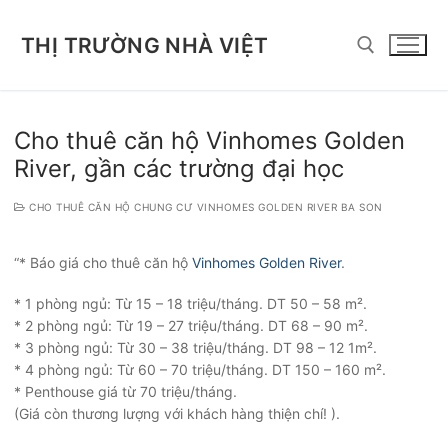
Chuyển
đến
THỊ TRƯỜNG NHÀ VIỆT
nội
dung
Tìm kiếm cho:
Cho thuê căn hộ Vinhomes Golden
River, gần các trường đại học
CHO THUÊ CĂN HỘ CHUNG CƯ VINHOMES GOLDEN RIVER BA SON
“* Báo giá cho thuê căn hộ
Vinhomes Golden River
.
* 1 phòng ngủ: Từ 15 – 18 triệu/tháng. DT 50 – 58 m².
* 2 phòng ngủ: Từ 19 – 27 triệu/tháng. DT 68 – 90 m².
* 3 phòng ngủ: Từ 30 – 38 triệu/tháng. DT 98 – 12 1m².
* 4 phòng ngủ: Từ 60 – 70 triệu/tháng. DT 150 – 160 m².
* Penthouse giá từ 70 triệu/tháng.
(Giá còn thương lượng với khách hàng thiện chí! ).