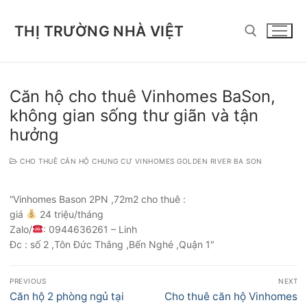
Chuyển
đến
THỊ TRƯỜNG NHÀ VIỆT
nội
dung
Tìm kiếm cho:
Căn hộ cho thuê Vinhomes BaSon,
không gian sống thư giãn và tận
hưởng
CHO THUÊ CĂN HỘ CHUNG CƯ VINHOMES GOLDEN RIVER BA SON
“Vinhomes Bason 2PN ,72m2 cho thuê :
giá
24 triệu/tháng
Zalo/
: 0944636261 – Linh
Đc : số 2 ,Tôn Đức Thắng ,Bến Nghé ,Quận 1″
Điều
PREVIOUS
NEXT
hướng
Previous
Next
Căn hộ 2 phòng ngủ tại
Cho thuê căn hộ Vinhomes