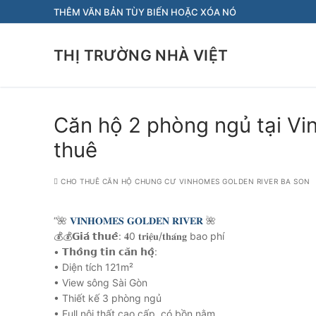
Chuyển
THÊM VĂN BẢN TÙY BIẾN HOẶC XÓA NÓ
đến
nội
THỊ TRƯỜNG NHÀ VIỆT
dung
Căn hộ 2 phòng ngủ tại Vi
thuê
CHO THUÊ CĂN HỘ CHUNG CƯ VINHOMES GOLDEN RIVER BA SON
“🌺
𝐕𝐈𝐍𝐇𝐎𝐌𝐄𝐒 𝐆𝐎𝐋𝐃𝐄𝐍 𝐑𝐈𝐕𝐄𝐑
🌺
💰💰𝗚𝗶𝗮́ 𝘁𝗵𝘂𝗲̂: 𝟒0 𝐭𝐫𝐢𝐞̣̂𝐮/𝐭𝐡𝐚́𝐧𝐠 bao phí
• 𝗧𝗵𝗼̂𝗻𝗴 𝘁𝗶𝗻 𝗰𝗮̆𝗻 𝗵𝗼̣̂:
• Diện tích 121m²
• View sông Sài Gòn
• Thiết kế 3 phòng ngủ
• Full nội thất cao cấp, có bồn nằm