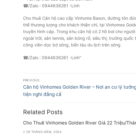
☎/Zalo : 0944636261 -Linh
Cho thuê Căn hộ cao cấp Vinhome Bason, đường tôn đức
thể thương lượng cho khách thiện chí, tại Vinhomes Golden 
truyền hình cáp. Trong khu căn hộ có 2 hồ bơi cho ngườ
ngoài trời, sân tennis, sân bóng rổ, siêu thị, trường quố
công viên dọc bờ sông, bến tàu du lịch trên sông
☎/Zalo : 0944636261 -Linh”
Điều
PREVIOUS
hướng
Previous
Căn hộ Vinhomes Golden River – Nơi an cư lý tưởn
post:
tiện nghi đẳng cấ
bài
viết
Related Posts
Cho Thuê Vinhomes Golden River Giá 22 Triệu/Thá
29 THÁNG NĂM, 2024