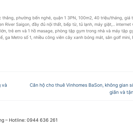
 thắng, phường bến nghé, quận 1 3PN, 100m2, 40 triệu/tháng, giá 
River Saigon, đầy đủ nội thất, bếp từ, tủ lạnh, máy giặt,.. internet w
i lớn, trẻ em và 1 hồ masage, phòng tập gym trong nhà và máy tập 
c tế, ga Metro số 1, nhiều công viên cây xanh bóng mát, sân golf mini,
Next
g và
Căn hộ cho thuê Vinhomes BaSon, không gian s
post:
giãn và tậ
ng – Hotline: 0944 636 261