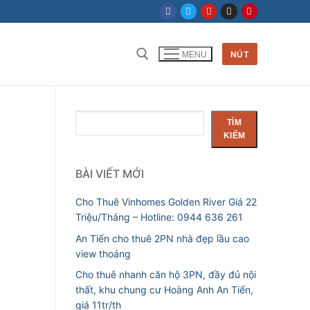
NÚT
MENU
Tìm kiếm cho:
Tìm
TÌM
kiếm
KIẾM
BÀI VIẾT MỚI
Cho Thuê Vinhomes Golden River Giá 22
Triệu/Tháng – Hotline: 0944 636 261
An Tiến cho thuê 2PN nhà đẹp lầu cao
view thoáng
Cho thuê nhanh căn hộ 3PN, đầy đủ nội
thất, khu chung cư Hoàng Anh An Tiến,
giá 11tr/th