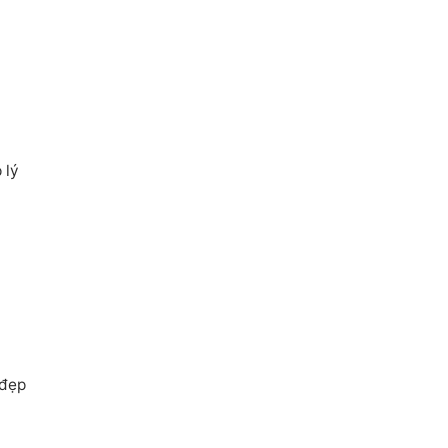
 lý
 đẹp