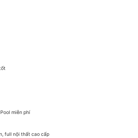
tốt
ool miễn phí
 full nội thất cao cấp