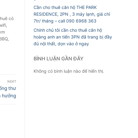
Cần cho thuê căn hộ THE PARK
RESIDENCE, 2PN , 3 máy lạnh, giá chỉ
thuê có
7tr/ tháng – call 090 6968 363
ifi,
Chính chủ tôi cần cho thuê căn hộ
gym
hoàng anh an tiến 3PN đã trang bị đầy
 BBQ,
đủ nội thất, dọn vào ở ngay
BÌNH LUẬN GẦN ĐÂY
Không có bình luận nào để hiển thị.
NEXT
ống thư
n hưởng