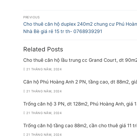
Điều
PREVIOUS
hướng
Previous
Cho thuê căn hộ duplex 240m2 chung cư Phú Hoà
post:
Nhà Bè giá rẻ 15 tr th- 0768939291
bài
viết
Related Posts
Cho thuê căn hộ lầu trung cc Grand Court, dt 90m2
21 THÁNG NĂM, 2024
Căn hộ Phú Hoàng Anh 2 PN, tầng cao, dt 88m2, giá
21 THÁNG NĂM, 2024
Trống căn hộ 3 PN, dt 128m2, Phú Hoàng Anh, giá 1
21 THÁNG NĂM, 2024
Trống căn hộ tầng cao 88m2, cần cho thuê giá 11 t
21 THÁNG NĂM, 2024