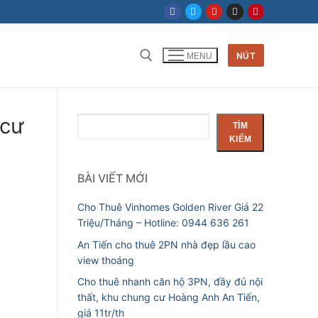
NÚT
MENU
Tìm kiếm cho:
 cư
Tìm
TÌM
kiếm
KIẾM
BÀI VIẾT MỚI
Cho Thuê Vinhomes Golden River Giá 22
Triệu/Tháng – Hotline: 0944 636 261
An Tiến cho thuê 2PN nhà đẹp lầu cao
view thoáng
Cho thuê nhanh căn hộ 3PN, đầy đủ nội
thất, khu chung cư Hoàng Anh An Tiến,
giá 11tr/th