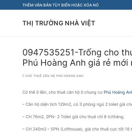
Chuyển
THÊM VĂN BẢN TÙY BIẾN HOẶC XÓA NÓ
đến
nội
THỊ TRƯỜNG NHÀ VIỆT
dung
0947535251-Trống cho th
Phú Hoàng Anh giá rẻ mới 
CHO THUÊ CĂN HỘ PHÚ HOÀNG ANH
Có thể ở liền, cho thuê căn hộ ở chung cư
Phú Hoàng An
– Căn hộ diện tích 129m2, có 3 phòng ngủ 2 toilet giá cho
– CH 76m2, 2PN- 2 Toilet giá cho thuê chỉ 8 tr/tháng.
– CH 240m2 – 5PN (Lofthouse), giá cho thuê cực tốt 18 t