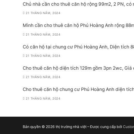
Chủ nhà cần cho thuê căn hộ rộng 99m2, 2 PN, có n
21 THÁNG NĂM, 2024
Mình cần cho thuê căn hộ Phú Hoàng Anh rộng 88m2,
21 THÁNG NĂM, 2024
Có căn hộ tại chung cư Phú Hoàng Anh, Diện tích 
21 THÁNG NĂM, 2024
Cho thuê căn hộ diện tích 129m gồm 3pn 2wc, Giá ch
21 THÁNG NĂM, 2024
Cho thuê căn hộ chung cư Phú Hoàng Anh diện tích 
21 THÁNG NĂM, 2024
Bản quyền © 2026 thị trường nhà việt – Được cung cấp bởi
Custo