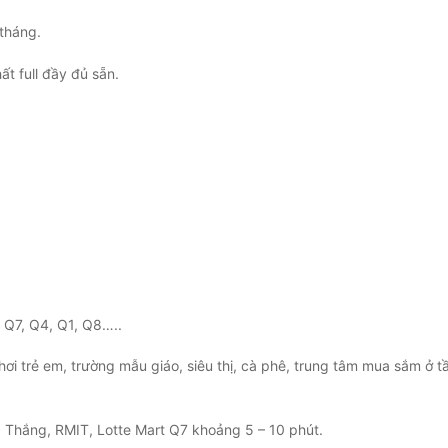
/tháng.
ất full đầy đủ sẵn.
c Q7, Q4, Q1, Q8…..
chơi trẻ em, trường mẫu giáo, siêu thị, cà phê, trung tâm mua sắm ở t
 Thắng, RMIT, Lotte Mart Q7 khoảng 5 – 10 phút.