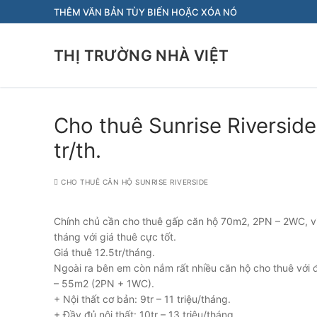
Chuyển
THÊM VĂN BẢN TÙY BIẾN HOẶC XÓA NÓ
đến
nội
THỊ TRƯỜNG NHÀ VIỆT
dung
Cho thuê Sunrise Riverside 
tr/th.
CHO THUÊ CĂN HỘ SUNRISE RIVERSIDE
Chính chủ cần cho thuê gấp căn hộ 70m2, 2PN – 2WC, vi
tháng với giá thuê cực tốt.
Giá thuê 12.5tr/tháng.
Ngoài ra bên em còn nắm rất nhiều căn hộ cho thuê với đ
– 55m2 (2PN + 1WC).
+ Nội thất cơ bản: 9tr – 11 triệu/tháng.
+ Đầy đủ nội thất: 10tr – 13 triệu/tháng.