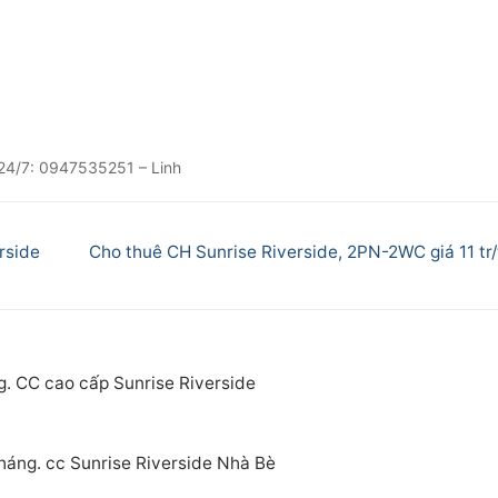
 24/7: 0947535251 – Linh
Next
rside
Cho thuê CH Sunrise Riverside, 2PN-2WC giá 11 tr/
post:
g. CC cao cấp Sunrise Riverside
tháng. cc Sunrise Riverside Nhà Bè