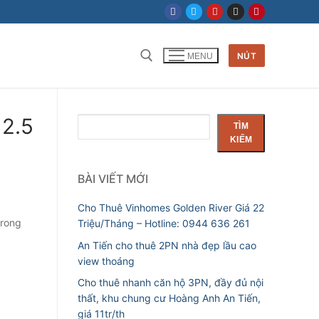
NÚT
MENU
Tìm kiếm cho:
12.5
Tìm
TÌM
kiếm
KIẾM
BÀI VIẾT MỚI
Cho Thuê Vinhomes Golden River Giá 22
trong
Triệu/Tháng – Hotline: 0944 636 261
An Tiến cho thuê 2PN nhà đẹp lầu cao
view thoáng
Cho thuê nhanh căn hộ 3PN, đầy đủ nội
thất, khu chung cư Hoàng Anh An Tiến,
giá 11tr/th