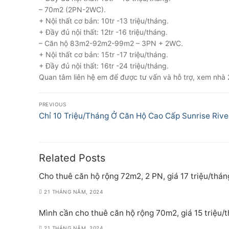
– 70m2 (2PN-2WC).
+ Nội thất cơ bản: 10tr -13 triệu/tháng.
+ Đầy đủ nội thất: 12tr -16 triệu/tháng.
– Căn hộ 83m2-92m2-99m2 – 3PN + 2WC.
+ Nội thất cơ bản: 15tr -17 triệu/tháng.
+ Đầy đủ nội thất: 16tr -24 triệu/tháng.
Quan tâm liên hệ em để được tư vấn và hỗ trợ, xem nhà
Điều
PREVIOUS
hướng
Previous
Chỉ 10 Triệu/Tháng Ở Căn Hộ Cao Cấp Sunrise Rive
post:
bài
viết
Related Posts
Cho thuê căn hộ rộng 72m2, 2 PN, giá 17 triệu/thán
21 THÁNG NĂM, 2024
Mình cần cho thuê căn hộ rộng 70m2, giá 15 triệu/
21 THÁNG NĂM, 2024