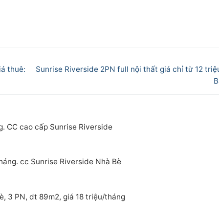
Next
iá thuê:
Sunrise Riverside 2PN full nội thất giá chỉ từ 12 tri
post:
B
g. CC cao cấp Sunrise Riverside
tháng. cc Sunrise Riverside Nhà Bè
, 3 PN, dt 89m2, giá 18 triệu/tháng