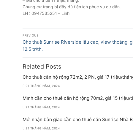
– Giá cho thuê 11 triệu/tháng.
Chung cư trang bị đầy đủ tiện ích phục vụ cư dân.
LH : 0947535251 – Linh
Điều
PREVIOUS
hướng
Previous
Cho thuê Sunrise Riverside lầu cao, view thoáng, g
post:
12.5 tr/th.
bài
viết
Related Posts
Cho thuê căn hộ rộng 72m2, 2 PN, giá 17 triệu/thán
21 THÁNG NĂM, 2024
Mình cần cho thuê căn hộ rộng 70m2, giá 15 triệu/
21 THÁNG NĂM, 2024
Mới nhận bàn giao cần cho thuê căn Sunrise Nhà Bè
21 THÁNG NĂM, 2024