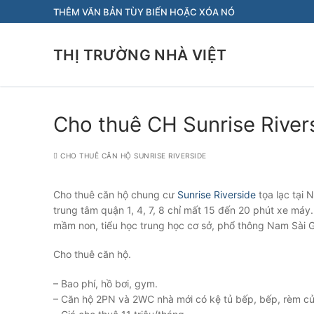
Chuyển
THÊM VĂN BẢN TÙY BIẾN HOẶC XÓA NÓ
đến
nội
THỊ TRƯỜNG NHÀ VIỆT
dung
Cho thuê CH Sunrise Rivers
CHO THUÊ CĂN HỘ SUNRISE RIVERSIDE
Cho thuê căn hộ chung cư
Sunrise Riverside
tọa lạc tại
trung tâm quận 1, 4, 7, 8 chỉ mất 15 đến 20 phút xe máy
mầm non, tiểu học trung học cơ sở, phổ thông Nam Sài G
Cho thuê căn hộ.
– Bao phí, hồ bơi, gym.
– Căn hộ 2PN và 2WC nhà mới có kệ tủ bếp, bếp, rèm cử