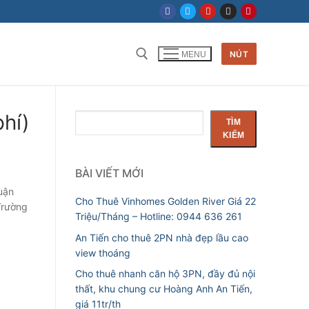
NÚT
MENU
Tìm kiếm cho:
phí)
Tìm
TÌM
kiếm
KIẾM
BÀI VIẾT MỚI
uận
Cho Thuê Vinhomes Golden River Giá 22
Trường
Triệu/Tháng – Hotline: 0944 636 261
An Tiến cho thuê 2PN nhà đẹp lầu cao
view thoáng
Cho thuê nhanh căn hộ 3PN, đầy đủ nội
thất, khu chung cư Hoàng Anh An Tiến,
giá 11tr/th