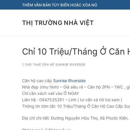
Chuyển
THÊM VĂN BẢN TÙY BIẾN HOẶC XÓA NÓ
đến
nội
THỊ TRƯỜNG NHÀ VIỆT
dung
Chỉ 10 Triệu/Tháng Ở Căn 
CHO THUÊ CĂN HỘ SUNRISE RIVERSIDE
Căn hộ cao cấp
Sunrise Riverside
Nhà đẹp (như hình) – Giá siêu rẻ – Căn hộ 2PN – 1WC , gi
Chỉ cần xách vali vào Ở NGAY
Liên hệ : 0947535251 – Linh ( tư vấn và hỗ trợ xem )
Thông tin tóm tắt: 10 Triệu/Tháng Ở Căn Hộ Cao Cấp Sun
Địa chỉ chi tiết: Đường Nguyễn Hữu Thọ, Xã Phước Kiển