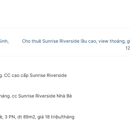
Next
inh,
Cho thuê Sunrise Riverside lầu cao, view thoáng, g
post:
12
g. CC cao cấp Sunrise Riverside
tháng. cc Sunrise Riverside Nhà Bè
, 3 PN, dt 89m2, giá 18 triệu/tháng