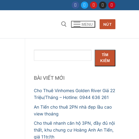
NÚT
MENU
Tìm kiếm cho:
Tìm
TÌM
kiếm
KIẾM
BÀI VIẾT MỚI
Cho Thuê Vinhomes Golden River Giá 22
Triệu/Tháng – Hotline: 0944 636 261
An Tiến cho thuê 2PN nhà đẹp lầu cao
view thoáng
Cho thuê nhanh căn hộ 3PN, đầy đủ nội
thất, khu chung cư Hoàng Anh An Tiến,
giá 11tr/th