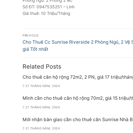
Phòng ngủ: 2 Phòng 2 wc
Số ĐT: 0947535251 – Linh
Giá thuê: 10 Triệu/Tháng
Điều
PREVIOUS
hướng
Previous
Cho Thuê Cc Sunrise Riverside 2 Phòng Ngủ, 2 Vệ S
post:
giá Tốt nhất
bài
viết
Related Posts
Cho thuê căn hộ rộng 72m2, 2 PN, giá 17 triệu/thán
21 THÁNG NĂM, 2024
Mình cần cho thuê căn hộ rộng 70m2, giá 15 triệu/
21 THÁNG NĂM, 2024
Mới nhận bàn giao cần cho thuê căn Sunrise Nhà Bè
21 THÁNG NĂM, 2024