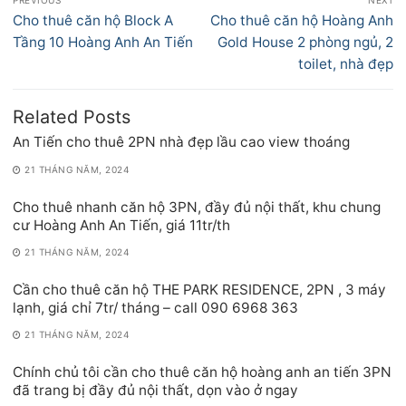
PREVIOUS
NEXT
hướng
Previous
Next
Cho thuê căn hộ Block A
Cho thuê căn hộ Hoàng Anh
bài
post:
post:
Tầng 10 Hoàng Anh An Tiến
Gold House 2 phòng ngủ, 2
viết
toilet, nhà đẹp
Related Posts
An Tiến cho thuê 2PN nhà đẹp lầu cao view thoáng
21 THÁNG NĂM, 2024
Cho thuê nhanh căn hộ 3PN, đầy đủ nội thất, khu chung
cư Hoàng Anh An Tiến, giá 11tr/th
21 THÁNG NĂM, 2024
Cần cho thuê căn hộ THE PARK RESIDENCE, 2PN , 3 máy
lạnh, giá chỉ 7tr/ tháng – call 090 6968 363
21 THÁNG NĂM, 2024
Chính chủ tôi cần cho thuê căn hộ hoàng anh an tiến 3PN
đã trang bị đầy đủ nội thất, dọn vào ở ngay