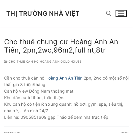
Chuyển
đến
THỊ TRƯỜNG NHÀ VIỆT
nội
dung
Tìm kiếm cho:
Cho thuê chung cư Hoàng Anh An
Tiến, 2pn,2wc,96m2,full nt,8tr
CHO THUÊ CĂN HỘ HOÀNG ANH GOLD HOUSE
Cần cho thuê căn hộ
Hoàng Anh An Tiến
2pn, 2wc có một số nội
thất giá 8 triệu/tháng.
Căn hộ view Đông Nam thoáng mát.
Khu dân cư trí thức, thân thiện.
Khu căn hộ có tiện ích xung quanh: hồ bơi, gym, spa, siêu thị,
nhà trẻ,….An ninh 24/7.
Liên hệ: 0905851609 gặp Thảo để xem nhà trực tiếp
Điều