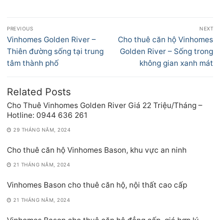
Điều
PREVIOUS
NEXT
hướng
Previous
Next
Vinhomes Golden River –
Cho thuê căn hộ Vinhomes
bài
post:
post:
Thiên đường sống tại trung
Golden River – Sống trong
viết
tâm thành phố
không gian xanh mát
Related Posts
Cho Thuê Vinhomes Golden River Giá 22 Triệu/Tháng –
Hotline: 0944 636 261
29 THÁNG NĂM, 2024
Cho thuê căn hộ Vinhomes Bason, khu vực an ninh
21 THÁNG NĂM, 2024
Vinhomes Bason cho thuê căn hộ, nội thất cao cấp
21 THÁNG NĂM, 2024