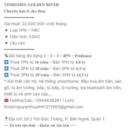
𝐕𝐈𝐍𝐇𝐎𝐌𝐄𝐒 𝐆𝐎𝐋𝐃𝐄𝐍 𝐑𝐈𝐕𝐄𝐑
𝐂𝐡𝐮𝐲𝐞̂𝐧 𝐛𝐚́𝐧 & 𝐜𝐡𝐨 𝐭𝐡𝐮𝐞̂
━━━━━━━━━━━━━
Giá thuê: 22.000.000 vnđ/ tháng
Loại 1PN – 1WC
Diện tích: 53m2
Lầu cao
━━━━━━━━━━━━━
Giỏ hàng đa dạng 𝟏 – 𝟐 – 𝟑 – 𝟒𝐏𝐍 – 𝐏𝐞𝐧𝐡𝐨𝐮𝐬𝐞:
Thuê 1PN từ 𝟏𝟔 𝐭𝐫𝐢𝐞̣̂𝐮 – Bán 1PN từ 𝟒,𝟖 𝐭𝐲̉
Thuê 2PN từ 𝟏𝟖 𝐭𝐫𝐢𝐞̣̂𝐮 – Bán 2PN từ 𝟔,𝟓 𝐭𝐲̉
Thuê 3PN từ 𝟐𝟗 𝐭𝐫𝐢𝐞̣̂𝐮 – Bán 3PN từ 𝟏𝟒,𝟓 𝐭𝐲̉
* Nội thất căn hộ: Hệ thống smarthome, điều hoà âm trần, sàn
gỗ, tủ âm tường, bếp, tủ bếp, lò nướng, loa bluetooth âm trần,
thiết bị vệ sinh cao cấp,…
Hotline/Zalo : 0944636261 ( Linh)
Email:nguyenthuylinh1211983@gmail.com
Địa chỉ: Số 2 Tôn Đức Thắng, P. Bến Nghé, Quận 1.
— 𝕿𝖚̛ 𝖛𝖆̂́𝖓 𝖙𝖆̣̂𝖓 𝖙𝖎̀𝖓𝖍 – 𝕮𝖍𝖆̆𝖒 𝖘𝖔́𝖈 𝖙𝖆̣̂𝖓 𝖙𝖆̂𝖒 —”