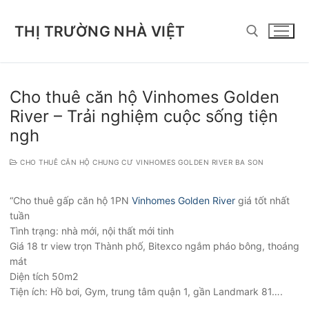
Chuyển
đến
THỊ TRƯỜNG NHÀ VIỆT
nội
dung
Tìm kiếm cho:
Cho thuê căn hộ Vinhomes Golden
River – Trải nghiệm cuộc sống tiện
ngh
CHO THUÊ CĂN HỘ CHUNG CƯ VINHOMES GOLDEN RIVER BA SON
“Cho thuê gấp căn hộ 1PN
Vinhomes Golden River
giá tốt nhất
tuần
Tình trạng: nhà mới, nội thất mới tinh
Giá 18 tr view trọn Thành phố, Bitexco ngắm pháo bông, thoáng
mát
Diện tích 50m2
Tiện ích: Hồ bơi, Gym, trung tâm quận 1, gần Landmark 81….