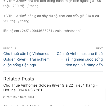
+ Villa – 325m² nhà thô bên trong hoàn thiện bên ngoài giá 185
triệu.-200 triệu / tháng
+ Villa – 325m² bàn giao đầy đủ nội thất cao cấp giá 210 triệu –
250 triệu / tháng
liên hệ em : 24/7 : 0944636261 : zalo , whatsapp”
Điều
PREVIOUS
NEXT
hướng
Previous
Next
Cho thuê căn hộ Vinhomes
Căn hộ Vinhomes cho thuê
bài
post:
post:
Golden River – Trải nghiệm
– Trải nghiệm cuộc sống
viết
cuộc sống tiện ngh
tiện nghi và đẳng cấp
Related Posts
Cho Thuê Vinhomes Golden River Giá 22 Triệu/Tháng –
Hotline: 0944 636 261
29 THÁNG NĂM, 2024