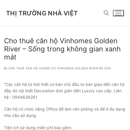
Chuyển
đến
THỊ TRƯỜNG NHÀ VIỆT
nội
dung
Tìm kiếm cho:
Cho thuê căn hộ Vinhomes Golden
River – Sống trong không gian xanh
mát
CHO THUÊ CĂN HỘ CHUNG CƯ VINHOMES GOLDEN RIVER BA SON
“Các căn hộ từ Nội thất cơ bản chủ đầu tư bàn giao đến căn hộ
đầy đủ nội thất Decoration đơn giản đến Luxury cao cấp. Liên
hệ : 0944636261
Căn hộ có chức năng Office để làm văn phòng và để ở đa dạng
nhu cầu sử dụng.
Tiện ích sử dụng miễn phí bao gồm: