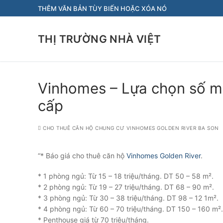
Chuyển
THÊM VĂN BẢN TÙY BIẾN HOẶC XÓA NÓ
đến
nội
THỊ TRƯỜNG NHÀ VIỆT
dung
Vinhomes – Lựa chọn số mộ
cấp
CHO THUÊ CĂN HỘ CHUNG CƯ VINHOMES GOLDEN RIVER BA SON
“* Báo giá cho thuê căn hộ
Vinhomes Golden River
.
* 1 phòng ngủ: Từ 15 – 18 triệu/tháng. DT 50 – 58 m².
* 2 phòng ngủ: Từ 19 – 27 triệu/tháng. DT 68 – 90 m².
* 3 phòng ngủ: Từ 30 – 38 triệu/tháng. DT 98 – 12 1m².
* 4 phòng ngủ: Từ 60 – 70 triệu/tháng. DT 150 – 160 m².
* Penthouse giá từ 70 triệu/tháng.