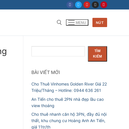
NÚT
MENU
ng
Tìm
TÌM
kiếm
KIẾM
BÀI VIẾT MỚI
Cho Thuê Vinhomes Golden River Giá 22
Triệu/Tháng – Hotline: 0944 636 261
An Tiến cho thuê 2PN nhà đẹp lầu cao
view thoáng
Cho thuê nhanh căn hộ 3PN, đầy đủ nội
thất, khu chung cư Hoàng Anh An Tiến,
giá 11tr/th