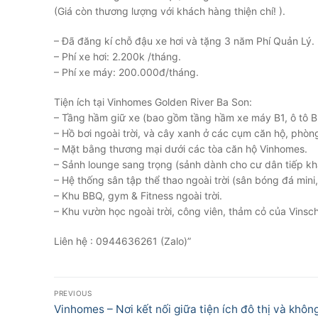
(Giá còn thương lượng với khách hàng thiện chí! ).
– Đã đăng kí chỗ đậu xe hơi và tặng 3 năm Phí Quản Lý.
– Phí xe hơi: 2.200k /tháng.
– Phí xe máy: 200.000đ/tháng.
Tiện ích tại Vinhomes Golden River Ba Son:
– Tầng hầm giữ xe (bao gồm tầng hầm xe máy B1, ô tô B
– Hồ bơi ngoài trời, và cây xanh ở các cụm căn hộ, phòn
– Mặt bằng thương mại dưới các tòa căn hộ Vinhomes.
– Sảnh lounge sang trọng (sảnh dành cho cư dân tiếp khá
– Hệ thống sân tập thể thao ngoài trời (sân bóng đá mini, s
– Khu BBQ, gym & Fitness ngoài trời.
– Khu vườn học ngoài trời, công viên, thảm cỏ của Vinsch
Liên hệ : 0944636261 (Zalo)”
Điều
PREVIOUS
hướng
Previous
Vinhomes – Nơi kết nối giữa tiện ích đô thị và khôn