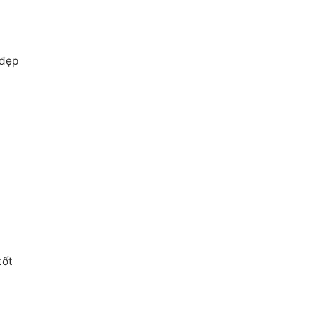
 đẹp
tốt