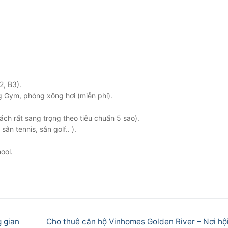
2, B3).
g Gym, phòng xông hơi (miễn phí).
ch rất sang trọng theo tiêu chuẩn 5 sao).
ân tennis, sân golf.. ).
ool.
Next
g gian
Cho thuê căn hộ Vinhomes Golden River – Nơi hội