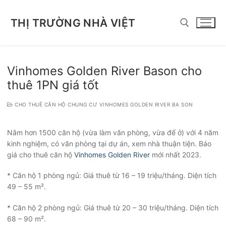
Chuyển
đến
THỊ TRƯỜNG NHÀ VIỆT
nội
dung
Tìm kiếm cho:
Vinhomes Golden River Bason cho
thuê 1PN giá tốt
CHO THUÊ CĂN HỘ CHUNG CƯ VINHOMES GOLDEN RIVER BA SON
Nắm hơn 1500 căn hộ (vừa làm văn phòng, vừa để ở) với 4 năm
kinh nghiệm, có văn phòng tại dự án, xem nhà thuận tiện. Báo
giá cho thuê căn hộ
Vinhomes Golden River
mới nhất 2023.
* Căn hộ 1 phòng ngủ: Giá thuê từ 16 – 19 triệu/tháng. Diện tích
49 – 55 m².
* Căn hộ 2 phòng ngủ: Giá thuê từ 20 – 30 triệu/tháng. Diện tích
68 – 90 m².