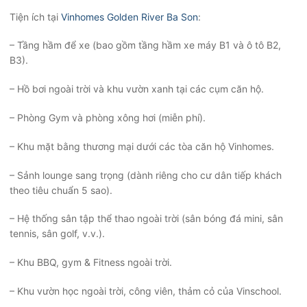
Tiện ích tại
Vinhomes Golden River Ba Son
:
– Tầng hầm để xe (bao gồm tầng hầm xe máy B1 và ô tô B2,
B3).
– Hồ bơi ngoài trời và khu vườn xanh tại các cụm căn hộ.
– Phòng Gym và phòng xông hơi (miễn phí).
– Khu mặt bằng thương mại dưới các tòa căn hộ Vinhomes.
– Sảnh lounge sang trọng (dành riêng cho cư dân tiếp khách
theo tiêu chuẩn 5 sao).
– Hệ thống sân tập thể thao ngoài trời (sân bóng đá mini, sân
tennis, sân golf, v.v.).
– Khu BBQ, gym & Fitness ngoài trời.
– Khu vườn học ngoài trời, công viên, thảm cỏ của Vinschool.