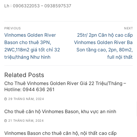
Lh : 0906322053 – 0938597537
Điều
PREVIOUS
NEXT
hướng
Previous
Next
Vinhomes Golden River
25tr/ 2pn Căn hộ cao cấp
bài
post:
post:
Bason cho thuê 3PN,
Vinhomes Golden River Ba
viết
2WC,118m2 giá tốt chỉ 32
Son tầng cao, 2pn, 80m2,
triệu/tháng Như hình
full nội thất
Related Posts
Cho Thuê Vinhomes Golden River Giá 22 Triệu/Tháng –
Hotline: 0944 636 261
29 THÁNG NĂM, 2024
Cho thuê căn hộ Vinhomes Bason, khu vực an ninh
21 THÁNG NĂM, 2024
Vinhomes Bason cho thuê căn hộ, nội thất cao cấp