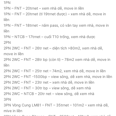
1PN
1PN – FNT – 20trnet – xem nhà dễ, move in liền
1PN – FNT – 20trnet (tl 19trnet được) – xem nhà dễ, move in
liền
1PN – FNT – 18trnet – nắm pass, có vân tay xem nhà, move in
liền
1PN – NTCB – 17trnet – cuối T10 trống, xem nhà được
2PN
2PN 2WC – FNT – 26tr net – diện tích >80m2, xem nhà dễ,
move in liền
2PN 2WC – FNT – 28tr bp (còn tl) – 78m2 xem nhà dễ, move in
liền
2PN 2WC – FNT – 25tr net – 74m2, xem nhà dễ, move in liền
2PN 2WC – FNT -1500bp – view sông, dễ xem nhà, move in liền
2PN 2WC – FNT – 23tr net – xem nhà dễ, move in liền
2PN 2WC – FNT – 30tr bp – view sông, dễ xem nhà
2PN 2WC – NTCB – 20tr net – view sông, dễ xem nhà
3PN
3PN Vòng Cung LM81 – FNT – 35trnet – 101m2 – xem nhà dễ,
mive in liền