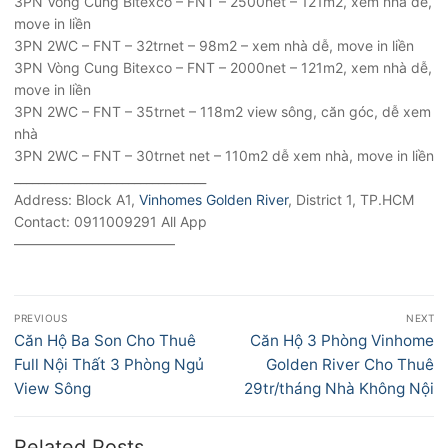
3PN Vòng Cung Bitexco – FNT – 2500net – 121m2, xem nhà dễ,
move in liền
3PN 2WC – FNT – 32trnet – 98m2 – xem nhà dễ, move in liền
3PN Vòng Cung Bitexco – FNT – 2000net – 121m2, xem nhà dễ,
move in liền
3PN 2WC – FNT – 35trnet – 118m2 view sông, căn góc, dễ xem
nhà
3PN 2WC – FNT – 30trnet net – 110m2 dễ xem nhà, move in liền
________________________________
Address: Block A1,
Vinhomes Golden River
, District 1, TP.HCM
Contact: 0911009291 All App
———————————–
Điều
PREVIOUS
NEXT
hướng
Previous
Next
Căn Hộ Ba Son Cho Thuê
Căn Hộ 3 Phòng Vinhome
bài
post:
post:
Full Nội Thất 3 Phòng Ngủ
Golden River Cho Thuê
viết
View Sông
29tr/tháng Nhà Không Nội
Related Posts