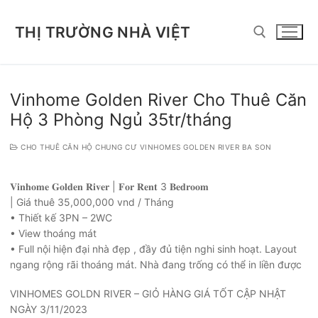
Chuyển
đến
THỊ TRƯỜNG NHÀ VIỆT
nội
dung
Tìm kiếm cho:
Vinhome Golden River Cho Thuê Căn
Hộ 3 Phòng Ngủ 35tr/tháng
CHO THUÊ CĂN HỘ CHUNG CƯ VINHOMES GOLDEN RIVER BA SON
𝐕𝐢𝐧𝐡𝐨𝐦𝐞 𝐆𝐨𝐥𝐝𝐞𝐧 𝐑𝐢𝐯𝐞𝐫 | 𝐅𝐨𝐫 𝐑𝐞𝐧𝐭 3 𝐁𝐞𝐝𝐫𝐨𝐨𝐦
| Giá thuê 35,000,000 vnd / Tháng
• Thiết kế 3PN – 2WC
• View thoáng mát
• Full nội hiện đại nhà đẹp , đầy đủ tiện nghi sinh hoạt. Layout
ngang rộng rãi thoáng mát. Nhà đang trống có thể in liền được
VINHOMES GOLDN RIVER – GIỎ HÀNG GIÁ TỐT CẬP NHẬT
NGÀY 3/11/2023