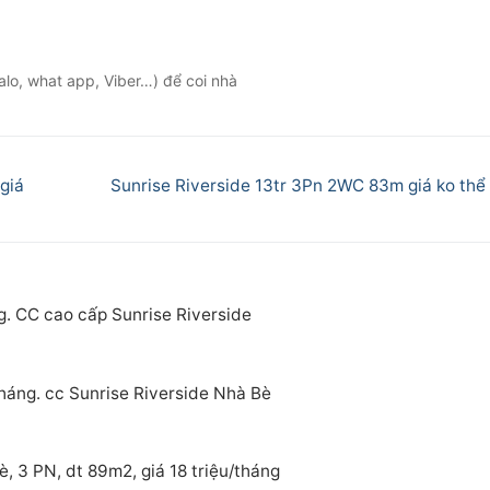
alo, what app, Viber…) để coi nhà
Next
giá
Sunrise Riverside 13tr 3Pn 2WC 83m giá ko thể 
post:
g. CC cao cấp Sunrise Riverside
tháng. cc Sunrise Riverside Nhà Bè
, 3 PN, dt 89m2, giá 18 triệu/tháng