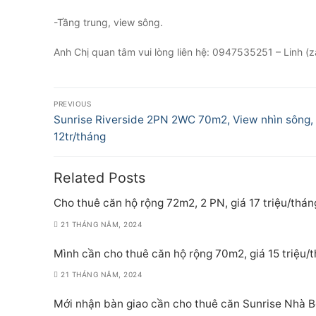
-Tầng trung, view sông.
Anh Chị quan tâm vui lòng liên hệ: 0947535251 – Linh (z
Điều
PREVIOUS
hướng
Previous
Sunrise Riverside 2PN 2WC 70m2, View nhìn sông, 
post:
12tr/tháng
bài
viết
Related Posts
Cho thuê căn hộ rộng 72m2, 2 PN, giá 17 triệu/thán
21 THÁNG NĂM, 2024
Mình cần cho thuê căn hộ rộng 70m2, giá 15 triệu/
21 THÁNG NĂM, 2024
Mới nhận bàn giao cần cho thuê căn Sunrise Nhà Bè