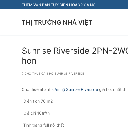
Chuyển
THÊM VĂN BẢN TÙY BIẾN HOẶC XÓA NÓ
đến
nội
THỊ TRƯỜNG NHÀ VIỆT
dung
Sunrise Riverside 2PN-2WC 
hơn
CHO THUÊ CĂN HỘ SUNRISE RIVERSIDE
Cho thuê nhanh
căn hộ Sunrise Riverside
giá hot nhất thị
-Diện tích 70 m2
-Giá chỉ 10tr/th
-Tình trạng full nội thất