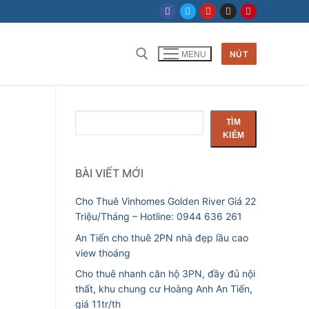
NÚT
MENU
Tìm kiếm cho:
Tìm
TÌM
kiếm
KIẾM
BÀI VIẾT MỚI
Cho Thuê Vinhomes Golden River Giá 22
Triệu/Tháng – Hotline: 0944 636 261
An Tiến cho thuê 2PN nhà đẹp lầu cao
view thoáng
Cho thuê nhanh căn hộ 3PN, đầy đủ nội
thất, khu chung cư Hoàng Anh An Tiến,
giá 11tr/th