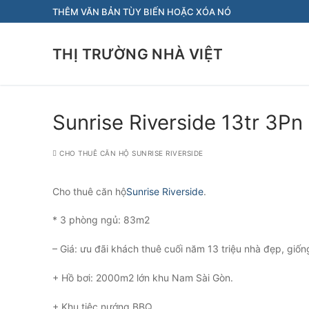
Chuyển
THÊM VĂN BẢN TÙY BIẾN HOẶC XÓA NÓ
đến
nội
THỊ TRƯỜNG NHÀ VIỆT
dung
Sunrise Riverside 13tr 3P
CHO THUÊ CĂN HỘ SUNRISE RIVERSIDE
Cho thuê căn hộ
Sunrise Riverside
.
* 3 phòng ngủ: 83m2
– Giá: ưu đãi khách thuê cuối năm 13 triệu nhà đẹp, giốn
+ Hồ bơi: 2000m2 lớn khu Nam Sài Gòn.
+ Khu tiệc nướng BBQ.