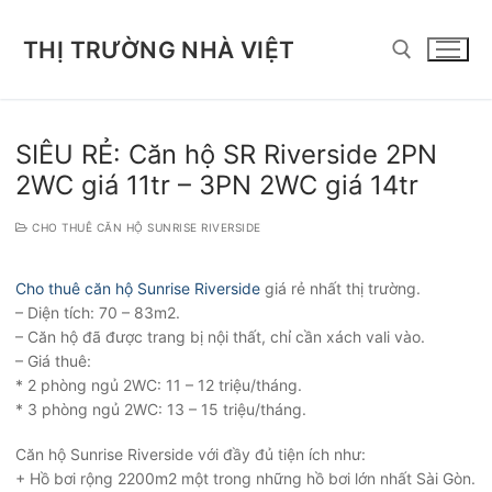
Chuyển
đến
THỊ TRƯỜNG NHÀ VIỆT
nội
dung
Tìm kiếm cho:
SIÊU RẺ: Căn hộ SR Riverside 2PN
2WC giá 11tr – 3PN 2WC giá 14tr
CHO THUÊ CĂN HỘ SUNRISE RIVERSIDE
Cho thuê căn hộ Sunrise Riverside
giá rẻ nhất thị trường.
– Diện tích: 70 – 83m2.
– Căn hộ đã được trang bị nội thất, chỉ cần xách vali vào.
– Giá thuê:
* 2 phòng ngủ 2WC: 11 – 12 triệu/tháng.
* 3 phòng ngủ 2WC: 13 – 15 triệu/tháng.
Căn hộ Sunrise Riverside với đầy đủ tiện ích như:
+ Hồ bơi rộng 2200m2 một trong những hồ bơi lớn nhất Sài Gòn.