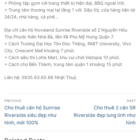
+ Phòng tập gym với trang thiết bị hiện đại, BBQ ngoài trời.
+ Trung tâm thương mại tại tầng 1 với: Siệu thị, cửa hàng tiện lợi
24/24, nhà hàng, cà phê…
Địa chỉ căn hộ Novaland Sunrise Riverside số 2 Nguyễn Hữu
Thọ Phước Kiển Nhà Bè, liền Kề Phú Mỹ Hưng Quận 7.
+ Cách Trường Đại Học Tôn Đức Thắng, RMIT University, Vivo
City, Crescent Mall khoảng 7 phút.
+ Cách siêu thị Lotte Mart, khu vui chơi Vietopia 10 phút.
+ Cách chợ Bến Thành, trung tâm quận 1 khoảng 15 phút.
Liên hệ: 0935.63.65.66 Nhật Thuỷ.
Điều
PREVIOUS
NEXT
hướng
Previous
Next
Cho thuê căn hộ Sunrise
Cho thuê 2 căn SR
bài
post:
post:
Riverside siêu đẹp như
Riverside đẹp lung linh như
viết
hình, mới 100%
hình