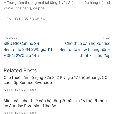
+ Trung tâm thương mại tại tầng 1 với: Siệu thị, cửa hàng tiện lợi
24/24, nhà hàng, cà phê…
LIÊN HỆ: 0935.63.65.66
Điều
PREVIOUS
NEXT
hướng
Previous
Next
SIÊU RẺ: Căn hộ SR
Cho thuê căn hộ Sunrise
bài
post:
post:
Riverside 2PN 2WC giá 11tr
Riverside view hoàng hôn –
viết
– 3PN 2WC giá 14tr
thiết kế siêu đẹp
Related Posts
Cho thuê căn hộ rộng 72m2, 2 PN, giá 17 triệu/tháng. CC
cao cấp Sunrise Riverside
21 THÁNG NĂM, 2024
Mình cần cho thuê căn hộ rộng 70m2, giá 15 triệu/tháng.
cc Sunrise Riverside Nhà Bè
21 THÁNG NĂM, 2024