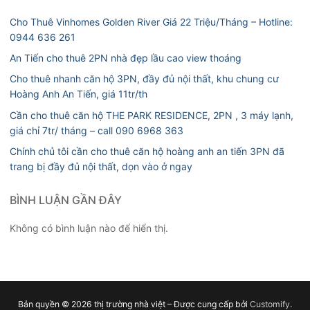
Cho Thuê Vinhomes Golden River Giá 22 Triệu/Tháng – Hotline:
0944 636 261
An Tiến cho thuê 2PN nhà đẹp lầu cao view thoáng
Cho thuê nhanh căn hộ 3PN, đầy đủ nội thất, khu chung cư
Hoàng Anh An Tiến, giá 11tr/th
Cần cho thuê căn hộ THE PARK RESIDENCE, 2PN , 3 máy lạnh,
giá chỉ 7tr/ tháng – call 090 6968 363
Chính chủ tôi cần cho thuê căn hộ hoàng anh an tiến 3PN đã
trang bị đầy đủ nội thất, dọn vào ở ngay
BÌNH LUẬN GẦN ĐÂY
Không có bình luận nào để hiển thị.
Bản quyền © 2026 thị trường nhà việt – Được cung cấp bởi
Customify
.