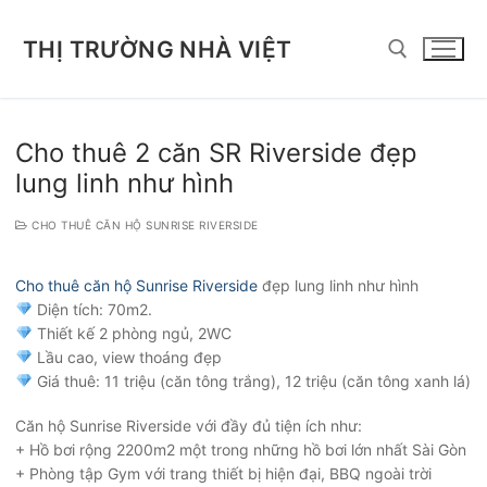
Chuyển
đến
THỊ TRƯỜNG NHÀ VIỆT
nội
dung
Tìm kiếm cho:
Cho thuê 2 căn SR Riverside đẹp
lung linh như hình
CHO THUÊ CĂN HỘ SUNRISE RIVERSIDE
Cho thuê căn hộ Sunrise Riverside
đẹp lung linh như hình
Diện tích: 70m2.
Thiết kế 2 phòng ngủ, 2WC
Lầu cao, view thoáng đẹp
Giá thuê: 11 triệu (căn tông trắng), 12 triệu (căn tông xanh lá)
Căn hộ Sunrise Riverside với đầy đủ tiện ích như:
+ Hồ bơi rộng 2200m2 một trong những hồ bơi lớn nhất Sài Gòn
+ Phòng tập Gym với trang thiết bị hiện đại, BBQ ngoài trời