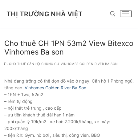
Chuyển
đến
THỊ TRƯỜNG NHÀ VIỆT
nội
dung
Tìm kiếm cho:
Cho thuê CH 1PN 53m2 View Bitexco
Vinhomes Ba son
CHO THUÊ CĂN HỘ CHUNG CƯ VINHOMES GOLDEN RIVER BA SON
Nhà đang trống có thể dọn đồ vào ở ngay, Căn hộ 1 Phòng ngủ,
tầng cao.
Vinhomes Golden River Ba Son
– 1PN + 1wc, 52m2
– rèm tự động
– nội thất trẻ trung , cao cấp
– ưu tiên khách thuê dài hạn 1 năm
– phí quản lý 19k/m2 . xe hơi: 2.200k/tháng, xe máy:
200k/tháng
– tiện ích: Gym. hồ bơi , siêu thị, công viên, BBQ