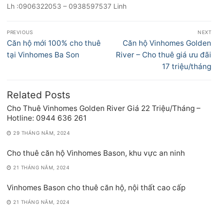
Lh :0906322053 – 0938597537 Linh
Điều
PREVIOUS
NEXT
hướng
Previous
Next
Căn hộ mới 100% cho thuê
Căn hộ Vinhomes Golden
bài
post:
post:
tại Vinhomes Ba Son
River – Cho thuê giá ưu đãi
viết
17 triệu/tháng
Related Posts
Cho Thuê Vinhomes Golden River Giá 22 Triệu/Tháng –
Hotline: 0944 636 261
29 THÁNG NĂM, 2024
Cho thuê căn hộ Vinhomes Bason, khu vực an ninh
21 THÁNG NĂM, 2024
Vinhomes Bason cho thuê căn hộ, nội thất cao cấp
21 THÁNG NĂM, 2024