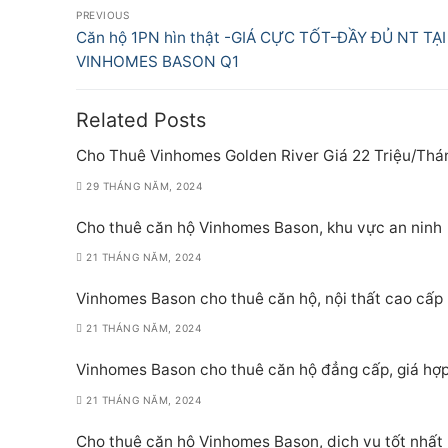
Điều
PREVIOUS
hướng
Previous
Căn hộ 1PN hìn thật -GIÁ CỰC TỐT-ĐẦY ĐỦ NT TẠI
post:
VINHOMES BASON Q1
bài
viết
Related Posts
Cho Thuê Vinhomes Golden River Giá 22 Triệu/Thá
29 THÁNG NĂM, 2024
Cho thuê căn hộ Vinhomes Bason, khu vực an ninh
21 THÁNG NĂM, 2024
Vinhomes Bason cho thuê căn hộ, nội thất cao cấp
21 THÁNG NĂM, 2024
Vinhomes Bason cho thuê căn hộ đẳng cấp, giá hợp
21 THÁNG NĂM, 2024
Cho thuê căn hộ Vinhomes Bason, dịch vụ tốt nhất