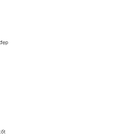
 đẹp
tốt