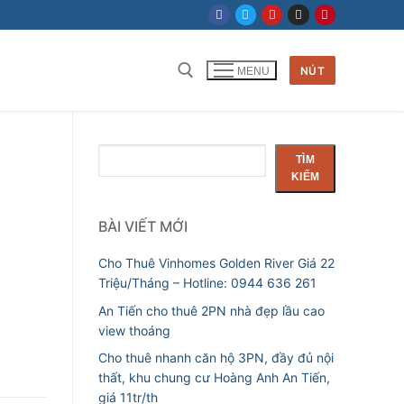
NÚT
MENU
Tìm kiếm cho:
Tìm
TÌM
kiếm
KIẾM
BÀI VIẾT MỚI
Cho Thuê Vinhomes Golden River Giá 22
Triệu/Tháng – Hotline: 0944 636 261
An Tiến cho thuê 2PN nhà đẹp lầu cao
view thoáng
Cho thuê nhanh căn hộ 3PN, đầy đủ nội
thất, khu chung cư Hoàng Anh An Tiến,
giá 11tr/th