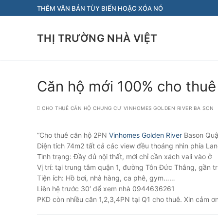
Chuyển
THÊM VĂN BẢN TÙY BIẾN HOẶC XÓA NÓ
đến
nội
THỊ TRƯỜNG NHÀ VIỆT
dung
Căn hộ mới 100% cho thuê
CHO THUÊ CĂN HỘ CHUNG CƯ VINHOMES GOLDEN RIVER BA SON
“Cho thuê căn hộ 2PN
Vinhomes Golden River
Bason Quận 1
Diện tích 74m2 tất cả các view đều thoáng nhìn phía L
Tình trạng: Đầy đủ nội thất, mới chỉ cần xách vali vào ở
Vị trí: tại trung tâm quận 1, đường Tôn Đức Thắng, g
Tiện ích: Hồ bơi, nhà hàng, ca phê, gym……
Liên hệ trước 30′ để xem nhà 0944636261
PKD còn nhiều căn 1,2,3,4PN tại Q1 cho thuê. Xin cảm ơn