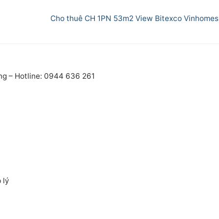
Next
Cho thuê CH 1PN 53m2 View Bitexco Vinhomes
post:
ng – Hotline: 0944 636 261
 lý