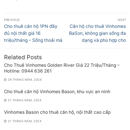
Điều
PREVIOUS
NEXT
hướng
Previous
Next
Cho thuê căn hộ 1PN đầy
Căn hộ cho thuê Vinhomes
bài
post:
post:
đủ nội thất giá 16
BaSon, không gian sống đa
viết
triệu/tháng – Sống thoải má
dạng và phù hợp cho
Related Posts
Cho Thuê Vinhomes Golden River Giá 22 Triệu/Tháng –
Hotline: 0944 636 261
29 THÁNG NĂM, 2024
Cho thuê căn hộ Vinhomes Bason, khu vực an ninh
21 THÁNG NĂM, 2024
Vinhomes Bason cho thuê căn hộ, nội thất cao cấp
21 THÁNG NĂM, 2024