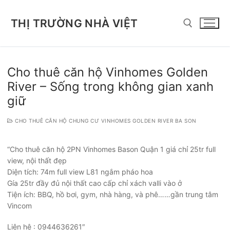
Chuyển
đến
THỊ TRƯỜNG NHÀ VIỆT
nội
dung
Tìm kiếm cho:
Cho thuê căn hộ Vinhomes Golden
River – Sống trong không gian xanh
giữ
CHO THUÊ CĂN HỘ CHUNG CƯ VINHOMES GOLDEN RIVER BA SON
“Cho thuê căn hộ 2PN Vinhomes Bason Quận 1 giá chỉ 25tr full
view, nội thất đẹp
Diện tích: 74m full view L81 ngắm pháo hoa
Gía 25tr đầy đủ nội thất cao cấp chỉ xách valli vào ở
Tiện ích: BBQ, hồ bơi, gym, nhà hàng, và phê……gần trung tâm
Vincom
Liên hệ : 0944636261″