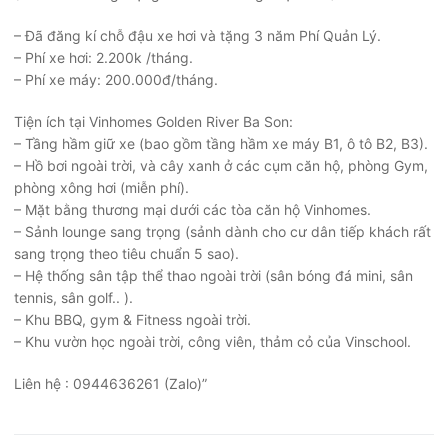
– Đã đăng kí chỗ đậu xe hơi và tặng 3 năm Phí Quản Lý.
– Phí xe hơi: 2.200k /tháng.
– Phí xe máy: 200.000đ/tháng.
Tiện ích tại Vinhomes Golden River Ba Son:
– Tầng hầm giữ xe (bao gồm tầng hầm xe máy B1, ô tô B2, B3).
– Hồ bơi ngoài trời, và cây xanh ở các cụm căn hộ, phòng Gym,
phòng xông hơi (miễn phí).
– Mặt bằng thương mại dưới các tòa căn hộ Vinhomes.
– Sảnh lounge sang trọng (sảnh dành cho cư dân tiếp khách rất
sang trọng theo tiêu chuẩn 5 sao).
– Hệ thống sân tập thể thao ngoài trời (sân bóng đá mini, sân
tennis, sân golf.. ).
– Khu BBQ, gym & Fitness ngoài trời.
– Khu vườn học ngoài trời, công viên, thảm cỏ của Vinschool.
Liên hệ : 0944636261 (Zalo)”
Điều