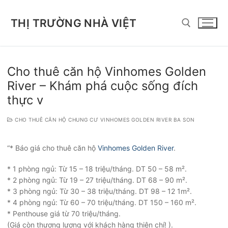
Chuyển
đến
THỊ TRƯỜNG NHÀ VIỆT
nội
dung
Tìm kiếm cho:
Cho thuê căn hộ Vinhomes Golden
River – Khám phá cuộc sống đích
thực v
CHO THUÊ CĂN HỘ CHUNG CƯ VINHOMES GOLDEN RIVER BA SON
“* Báo giá cho thuê căn hộ
Vinhomes Golden River
.
* 1 phòng ngủ: Từ 15 – 18 triệu/tháng. DT 50 – 58 m².
* 2 phòng ngủ: Từ 19 – 27 triệu/tháng. DT 68 – 90 m².
* 3 phòng ngủ: Từ 30 – 38 triệu/tháng. DT 98 – 12 1m².
* 4 phòng ngủ: Từ 60 – 70 triệu/tháng. DT 150 – 160 m².
* Penthouse giá từ 70 triệu/tháng.
(Giá còn thương lượng với khách hàng thiện chí! ).