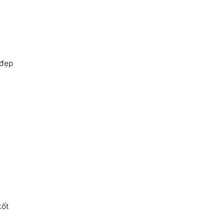
 đẹp
tốt