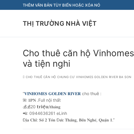
Chuyển
THÊM VĂN BẢN TÙY BIẾN HOẶC XÓA NÓ
đến
nội
THỊ TRƯỜNG NHÀ VIỆT
dung
Cho thuê căn hộ Vinhomes
và tiện nghi
CHO THUÊ CĂN HỘ CHUNG CƯ VINHOMES GOLDEN RIVER BA SON
“
𝐕𝐈𝐍𝐇𝐎𝐌𝐄𝐒 𝐆𝐎𝐋𝐃𝐄𝐍 𝐑𝐈𝐕𝐄𝐑
cho thuê :
🌺 𝟏𝐏𝐍 .Full nội thất
💰💰20 𝘁𝗿𝗶𝗲̣̂𝘂/𝐭𝐡𝐚́𝐧𝐠
📲: 0944636261 eLinh
Đ𝐢̣𝐚 𝐂𝐡𝐢̉: 𝐒𝐨̂́ 𝟐 𝐓𝐨̂𝐧 Đ𝐮̛́𝐜 𝐓𝐡𝐚̆́𝐧𝐠, 𝐁𝐞̂́𝐧 𝐍𝐠𝐡𝐞́, 𝐐𝐮𝐚̣̂𝐧 𝟏.”
Điều