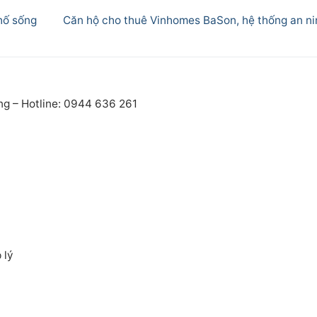
Next
hố sống
Căn hộ cho thuê Vinhomes BaSon, hệ thống an ni
post:
ng – Hotline: 0944 636 261
 lý