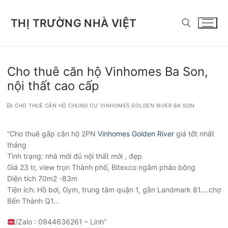
Chuyển
đến
THỊ TRƯỜNG NHÀ VIỆT
nội
dung
Tìm kiếm cho:
Cho thuê căn hộ Vinhomes Ba Son,
nội thất cao cấp
CHO THUÊ CĂN HỘ CHUNG CƯ VINHOMES GOLDEN RIVER BA SON
“Cho thuê gấp căn hộ 2PN
Vinhomes Golden River
giá tốt nhất
tháng
Tình trạng: nhà mới đủ nội thất mới , đẹp
Giá 23 tr, view trọn Thành phố, Bitexco ngắm pháo bông
Diện tích 70m2 -83m
Tiện ích: Hồ bơi, Gym, trung tâm quận 1, gần Landmark 81….chợ
Bến Thành Q1…
/Zalo : 0944636261 – Linh”