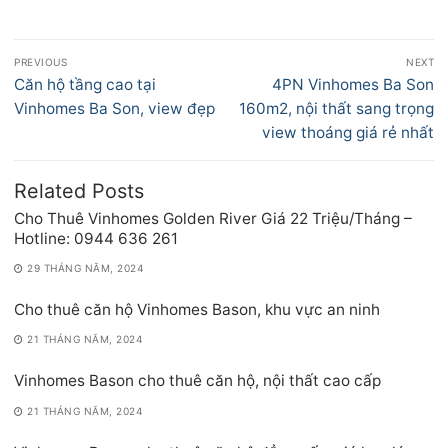
Điều
PREVIOUS
NEXT
hướng
Previous
Next
Căn hộ tầng cao tại
4PN Vinhomes Ba Son
bài
post:
post:
Vinhomes Ba Son, view đẹp
160m2, nội thất sang trọng
viết
view thoáng giá rẻ nhất
Related Posts
Cho Thuê Vinhomes Golden River Giá 22 Triệu/Tháng –
Hotline: 0944 636 261
29 THÁNG NĂM, 2024
Cho thuê căn hộ Vinhomes Bason, khu vực an ninh
21 THÁNG NĂM, 2024
Vinhomes Bason cho thuê căn hộ, nội thất cao cấp
21 THÁNG NĂM, 2024