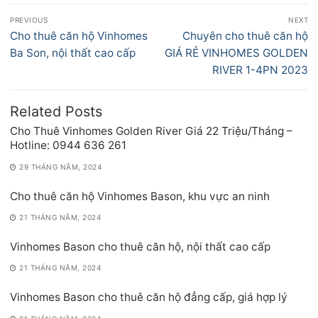
Điều
PREVIOUS
NEXT
hướng
Previous
Next
Cho thuê căn hộ Vinhomes
Chuyên cho thuê căn hộ
bài
post:
post:
Ba Son, nội thất cao cấp
GIÁ RẺ VINHOMES GOLDEN
viết
RIVER 1-4PN 2023
Related Posts
Cho Thuê Vinhomes Golden River Giá 22 Triệu/Tháng –
Hotline: 0944 636 261
29 THÁNG NĂM, 2024
Cho thuê căn hộ Vinhomes Bason, khu vực an ninh
21 THÁNG NĂM, 2024
Vinhomes Bason cho thuê căn hộ, nội thất cao cấp
21 THÁNG NĂM, 2024
Vinhomes Bason cho thuê căn hộ đẳng cấp, giá hợp lý