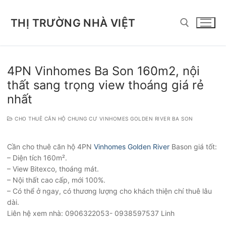
Chuyển
đến
THỊ TRƯỜNG NHÀ VIỆT
nội
dung
Tìm kiếm cho:
4PN Vinhomes Ba Son 160m2, nội
thất sang trọng view thoáng giá rẻ
nhất
CHO THUÊ CĂN HỘ CHUNG CƯ VINHOMES GOLDEN RIVER BA SON
Cần cho thuê căn hộ 4PN
Vinhomes Golden River
Bason giá tốt:
– Diện tích 160m².
– View Bitexco, thoáng mát.
– Nội thất cao cấp, mới 100%.
– Có thể ở ngay, có thương lượng cho khách thiện chí thuê lâu
dài.
Liên hệ xem nhà: 0906322053- 0938597537 Linh