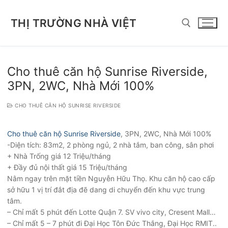
Chuyển
đến
THỊ TRƯỜNG NHÀ VIỆT
nội
dung
Tìm kiếm cho:
Cho thuê căn hộ Sunrise Riverside,
3PN, 2WC, Nhà Mới 100%
CHO THUÊ CĂN HỘ SUNRISE RIVERSIDE
Cho thuê căn hộ Sunrise Riverside
, 3PN, 2WC, Nhà Mới 100%
-Diện tích: 83m2, 2 phòng ngủ, 2 nhà tắm, ban công, sân phơi
+ Nhà Trống giá 12 Triệu/tháng
+ Đầy đủ nội thất giá 15 Triệu/tháng
Nằm ngay trên mặt tiền Nguyễn Hữu Thọ. Khu căn hộ cao cấp
sở hữu 1 vị trí đắt địa đẽ dang di chuyển đến khu vực trung
tâm.
– Chỉ mất 5 phút đến Lotte Quận 7. SV vivo city, Cresent Mall…
– Chỉ mất 5 – 7 phút đi Đại Học Tôn Đức Thắng, Đại Học RMIT..