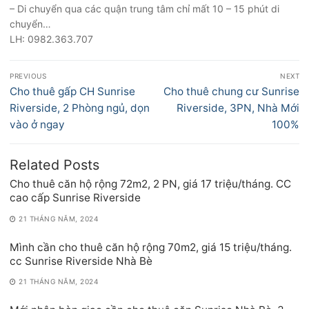
– Di chuyển qua các quận trung tâm chỉ mất 10 – 15 phút di
chuyển…
LH: 0982.363.707
Điều
PREVIOUS
NEXT
hướng
Previous
Next
Cho thuê gấp CH Sunrise
Cho thuê chung cư Sunrise
bài
post:
post:
Riverside, 2 Phòng ngủ, dọn
Riverside, 3PN, Nhà Mới
viết
vào ở ngay
100%
Related Posts
Cho thuê căn hộ rộng 72m2, 2 PN, giá 17 triệu/tháng. CC
cao cấp Sunrise Riverside
21 THÁNG NĂM, 2024
Mình cần cho thuê căn hộ rộng 70m2, giá 15 triệu/tháng.
cc Sunrise Riverside Nhà Bè
21 THÁNG NĂM, 2024