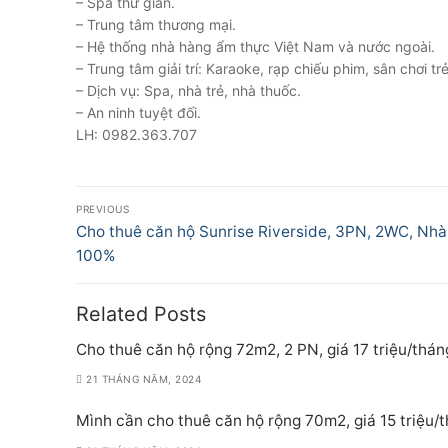
– Spa thư giãn.
– Trung tâm thương mại.
– Hệ thống nhà hàng ẩm thực Việt Nam và nước ngoài.
– Trung tâm giải trí: Karaoke, rạp chiếu phim, sân chơi t
– Dịch vụ: Spa, nhà trẻ, nhà thuốc.
– An ninh tuyệt đối.
LH: 0982.363.707
Điều
PREVIOUS
hướng
Previous
Cho thuê căn hộ Sunrise Riverside, 3PN, 2WC, Nhà
post:
100%
bài
viết
Related Posts
Cho thuê căn hộ rộng 72m2, 2 PN, giá 17 triệu/thán
21 THÁNG NĂM, 2024
Mình cần cho thuê căn hộ rộng 70m2, giá 15 triệu/