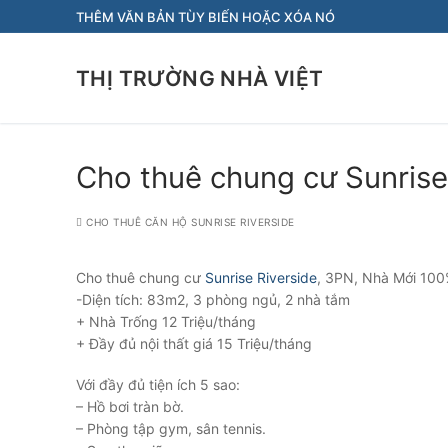
Chuyển
THÊM VĂN BẢN TÙY BIẾN HOẶC XÓA NÓ
đến
nội
THỊ TRƯỜNG NHÀ VIỆT
dung
Cho thuê chung cư Sunrise
CHO THUÊ CĂN HỘ SUNRISE RIVERSIDE
Cho thuê chung cư
Sunrise Riverside
, 3PN, Nhà Mới 10
-Diện tích: 83m2, 3 phòng ngủ, 2 nhà tắm
+ Nhà Trống 12 Triệu/tháng
+ Đầy đủ nội thất giá 15 Triệu/tháng
Với đầy đủ tiện ích 5 sao:
– Hồ bơi tràn bờ.
– Phòng tập gym, sân tennis.