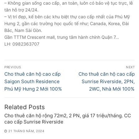
– Không gian sống cao cấp, an toàn, luôn có bảo vệ tục trực, lễ
tân hỗ trợ 24/24.
– Vị trí đẹp, kế bên các khu biệt thự cao cấp nhất của Phú Mỹ
Hưng 2, gần các trường học quốc tế như; Canada, Korea, Đài
Bắc, Nam Sài Gòn.
Gần TTTM Crescent mall, trung tâm hành chính Quận 7…
LH: 0982363707
Điều
PREVIOUS
NEXT
hướng
Previous
Next
Cho thuê căn hộ cao cấp
Cho thuê căn hộ cao cấp
bài
post:
post:
Saigon South Residence
Sunrise Riverside, 2PN,
viết
Phú Mỹ Hưng 2 Mới 100%
2WC, Nhà Mới 100%
Related Posts
Cho thuê căn hộ rộng 72m2, 2 PN, giá 17 triệu/tháng. CC
cao cấp Sunrise Riverside
21 THÁNG NĂM, 2024