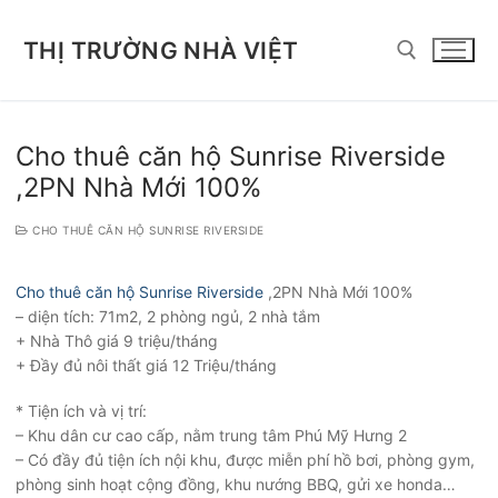
Chuyển
đến
THỊ TRƯỜNG NHÀ VIỆT
nội
dung
Tìm kiếm cho:
Cho thuê căn hộ Sunrise Riverside
,2PN Nhà Mới 100%
CHO THUÊ CĂN HỘ SUNRISE RIVERSIDE
Cho thuê căn hộ Sunrise Riverside
,2PN Nhà Mới 100%
– diện tích: 71m2, 2 phòng ngủ, 2 nhà tắm
+ Nhà Thô giá 9 triệu/tháng
+ Đầy đủ nôi thất giá 12 Triệu/tháng
* Tiện ích và vị trí:
– Khu dân cư cao cấp, nằm trung tâm Phú Mỹ Hưng 2
– Có đầy đủ tiện ích nội khu, được miễn phí hồ bơi, phòng gym,
phòng sinh hoạt cộng đồng, khu nướng BBQ, gửi xe honda…