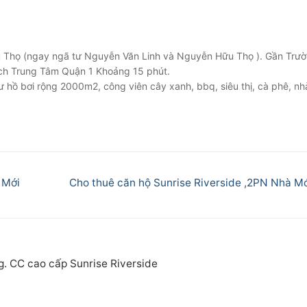
 Thọ (ngay ngã tư Nguyễn Văn Linh và Nguyễn Hữu Thọ ). Gần Trườ
ách Trung Tâm Quận 1 Khoảng 15 phút.
ư hồ bơi rộng 2000m2, công viên cây xanh, bbq, siêu thị, cà phê, nh
Next
 Mới
Cho thuê căn hộ Sunrise Riverside ,2PN Nhà M
post:
g. CC cao cấp Sunrise Riverside