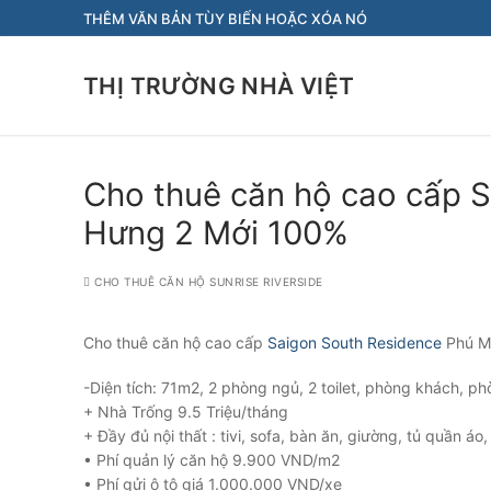
Chuyển
THÊM VĂN BẢN TÙY BIẾN HOẶC XÓA NÓ
đến
nội
THỊ TRƯỜNG NHÀ VIỆT
dung
Cho thuê căn hộ cao cấp 
Hưng 2 Mới 100%
CHO THUÊ CĂN HỘ SUNRISE RIVERSIDE
Cho thuê căn hộ cao cấp
Saigon South Residence
Phú M
-Diện tích: 71m2, 2 phòng ngủ, 2 toilet, phòng khách, p
+ Nhà Trống 9.5 Triệu/tháng
+ Đầy đủ nội thất : tivi, sofa, bàn ăn, giường, tủ quần áo
• Phí quản lý căn hộ 9.900 VND/m2
• Phí gửi ô tô giá 1.000.000 VND/xe