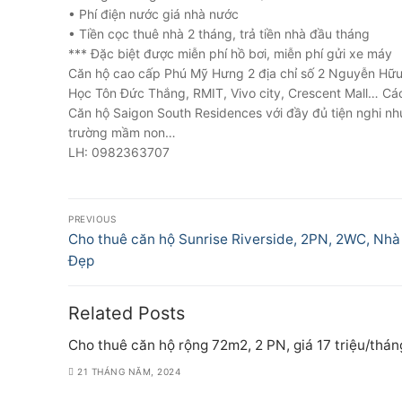
• Phí điện nước giá nhà nước
• Tiền cọc thuê nhà 2 tháng, trả tiền nhà đầu tháng
*** Đặc biệt được miễn phí hồ bơi, miễn phí gửi xe máy
Căn hộ cao cấp Phú Mỹ Hưng 2 địa chỉ số 2 Nguyễn Hữu
Học Tôn Đức Thắng, RMIT, Vivo city, Crescent Mall… C
Căn hộ Saigon South Residences với đầy đủ tiện nghi nh
trường mầm non…
LH: 0982363707
Điều
PREVIOUS
hướng
Previous
Cho thuê căn hộ Sunrise Riverside, 2PN, 2WC, Nhà
post:
Đẹp
bài
viết
Related Posts
Cho thuê căn hộ rộng 72m2, 2 PN, giá 17 triệu/thán
21 THÁNG NĂM, 2024