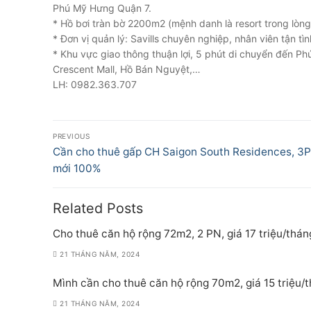
Phú Mỹ Hưng Quận 7.
* Hồ bơi tràn bờ 2200m2 (mệnh danh là resort trong lò
* Đơn vị quản lý: Savills chuyên nghiệp, nhân viên tận tìn
* Khu vực giao thông thuận lợi, 5 phút di chuyển đến Phú
Crescent Mall, Hồ Bán Nguyệt,…
LH: 0982.363.707
Điều
PREVIOUS
hướng
Previous
Cần cho thuê gấp CH Saigon South Residences, 3P
post:
mới 100%
bài
viết
Related Posts
Cho thuê căn hộ rộng 72m2, 2 PN, giá 17 triệu/thán
21 THÁNG NĂM, 2024
Mình cần cho thuê căn hộ rộng 70m2, giá 15 triệu/
21 THÁNG NĂM, 2024