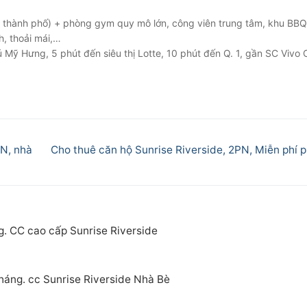
ng thành phố) + phòng gym quy mô lớn, công viên trung tâm, khu BB
h, thoải mái,…
 Mỹ Hưng, 5 phút đến siêu thị Lotte, 10 phút đến Q. 1, gần SC Vivo C
Next
N, nhà
Cho thuê căn hộ Sunrise Riverside, 2PN, Miễn phí p
post:
g. CC cao cấp Sunrise Riverside
tháng. cc Sunrise Riverside Nhà Bè