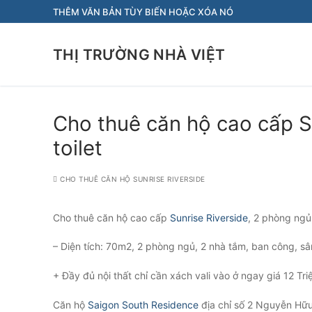
Chuyển
THÊM VĂN BẢN TÙY BIẾN HOẶC XÓA NÓ
đến
nội
THỊ TRƯỜNG NHÀ VIỆT
dung
Cho thuê căn hộ cao cấp Su
toilet
CHO THUÊ CĂN HỘ SUNRISE RIVERSIDE
Cho thuê căn hộ cao cấp
Sunrise Riverside
, 2 phòng ngủ,
– Diện tích: 70m2, 2 phòng ngủ, 2 nhà tắm, ban công, s
+ Đầy đủ nội thất chỉ cần xách vali vào ở ngay giá 12 Tri
Căn hộ
Saigon South Residence
địa chỉ số 2 Nguyễn Hữu 