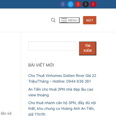
NÚT
MENU
Tìm kiếm cho:
Tìm
TÌM
kiếm
KIẾM
BÀI VIẾT MỚI
Cho Thuê Vinhomes Golden River Giá 22
Triệu/Tháng – Hotline: 0944 636 261
An Tiến cho thuê 2PN nhà đẹp lầu cao
view thoáng
Cho thuê nhanh căn hộ 3PN, đầy đủ nội
thất, khu chung cư Hoàng Anh An Tiến,
liền kề
giá 11tr/th