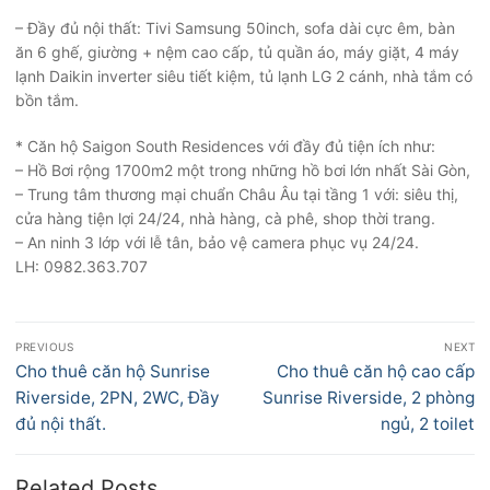
– Đầy đủ nội thất: Tivi Samsung 50inch, sofa dài cực êm, bàn
ăn 6 ghế, giường + nệm cao cấp, tủ quần áo, máy giặt, 4 máy
lạnh Daikin inverter siêu tiết kiệm, tủ lạnh LG 2 cánh, nhà tắm có
bồn tắm.
* Căn hộ Saigon South Residences với đầy đủ tiện ích như:
– Hồ Bơi rộng 1700m2 một trong những hồ bơi lớn nhất Sài Gòn,
– Trung tâm thương mại chuẩn Châu Âu tại tầng 1 với: siêu thị,
cửa hàng tiện lợi 24/24, nhà hàng, cà phê, shop thời trang.
– An ninh 3 lớp với lễ tân, bảo vệ camera phục vụ 24/24.
LH: 0982.363.707
Điều
PREVIOUS
NEXT
hướng
Previous
Next
Cho thuê căn hộ Sunrise
Cho thuê căn hộ cao cấp
bài
post:
post:
Riverside, 2PN, 2WC, Đầy
Sunrise Riverside, 2 phòng
viết
đủ nội thất.
ngủ, 2 toilet
Related Posts