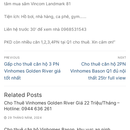
tâm mua sắm Vincom Landmark 81
Tiện ích: Hồ bơi, nhà hàng, ca phê, gym……
Liên hệ trước 30′ để xem nhà 0968531543
PKD còn nhiều căn 1,2,3,4PN tại Q1 cho thuê. Xin cảm ơn!”
Điều
PREVIOUS
NEXT
hướng
Previous
Next
Gấp cho thuê căn hộ 3 PN
Cho thuê căn hộ 2PN
bài
post:
post:
Vinhomes Golden River giá
Vinhomes Bason Q1 đủ nội
viết
tốt nhất
thất 25tr full view
Related Posts
Cho Thuê Vinhomes Golden River Giá 22 Triệu/Tháng –
Hotline: 0944 636 261
29 THÁNG NĂM, 2024
Cho thuê căn hộ Vinhomes Bason, khu vực an ninh