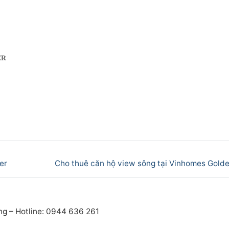
𝐑
Next
er
Cho thuê căn hộ view sông tại Vinhomes Golde
post:
ng – Hotline: 0944 636 261