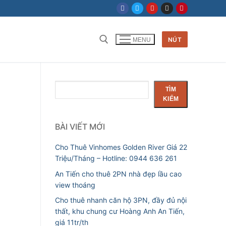
NÚT
MENU
Tìm kiếm cho:
Tìm
TÌM
kiếm
KIẾM
BÀI VIẾT MỚI
Cho Thuê Vinhomes Golden River Giá 22
Triệu/Tháng – Hotline: 0944 636 261
An Tiến cho thuê 2PN nhà đẹp lầu cao
view thoáng
Cho thuê nhanh căn hộ 3PN, đầy đủ nội
thất, khu chung cư Hoàng Anh An Tiến,
giá 11tr/th