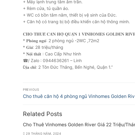
+ Máy lạnh trung tâm âm trần.
+ Rèm cửa, tủ quần áo.
+ WC có bồn tắm nằm, thiết bị vệ sinh của Đức.
+ Căn hộ có trang bị bộ điều khiển căn hộ thông minh.
𝐂𝐇𝐎 𝐓𝐇𝐔𝐄̂ 𝐂𝐀̆𝐍 𝐇𝐎̣̂ 𝐐𝐔𝐀̣̂𝐍 𝟏 𝐕𝐈𝐍𝐇𝐎𝐌𝐄𝐒 𝐆𝐎𝐋𝐃𝐄𝐍 𝐑𝐈𝐕
* 𝐏𝐡𝐨̀𝐧𝐠 𝐧𝐠𝐮̉: 2 phòng ngủ -2WC ,72m2
* 𝐆𝐢𝐚́: 28 triệu/tháng
* 𝐍𝐨̣̂𝐢 𝐭𝐡𝐚̂́𝐭 : Cao Cấp Như hình
☎/ Zalo : 0944636261 – Linh
Đ𝐢̣𝐚 𝐜𝐡𝐢̉: 2 Tôn Đức Thắng, Bến Nghé, Quận 1.”
Điều
PREVIOUS
hướng
Previous
Cho thuê căn hộ 4 phòng ngủ Vinhomes Golden Riv
post:
bài
Related Posts
viết
Cho Thuê Vinhomes Golden River Giá 22 Triệu/Thá
29 THÁNG NĂM, 2024