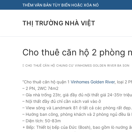
Chuyển
THÊM VĂN BẢN TÙY BIẾN HOẶC XÓA NÓ
đến
nội
THỊ TRƯỜNG NHÀ VIỆT
dung
Cho thuê căn hộ 2 phòng 
CHO THUÊ CĂN HỘ CHUNG CƯ VINHOMES GOLDEN RIVER BA SON
“Cho thuê căn hộ quận 1
Vinhomes Golden River
, loại 2 P
– 2 PN, 2WC 74m2
– Gía nhà trống 23tr, giá đầy đủ nội thất giá 24-35tr triệu
– Nội thất đầy đủ chỉ cần xách vali vào ở
– View sông và Landmark 81 ở tất cả các phòng rất đẹp.
– Hướng ban công, phòng khách và 2 phòng ngủ đều là 
– Diện tích: 50-83m
+ Bếp: Thiết bị bếp của Đức (Bosh), bao gồm lò nướng â