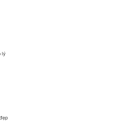
 lý
 đẹp