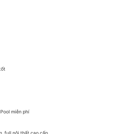
tốt
ool miễn phí
 full nội thất cao cấp